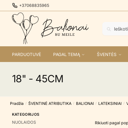
Skip
Skip
+37068835965
to
to
navigation
content
Ieškoti:
Ieškoti
PARDUOTUVĖ
PAGAL TEMĄ
ŠVENTĖS
18" - 45CM
Pradžia
ŠVENTINĖ ATRIBUTIKA
BALIONAI
LATEKSINIAI
/
/
/
/
KATEGORIJOS
NUOLAIDOS