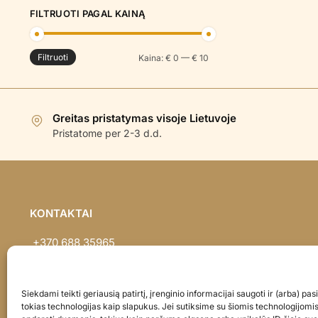
FILTRUOTI PAGAL KAINĄ
Filtruoti
Min
Maks
Kaina:
€ 0
—
€ 10
kaina
kaina
Greitas pristatymas visoje Lietuvoje
Pristatome per 2-3 d.d.
KONTAKTAI
+370 688 35965
info@balionaisumeile.lt
Pulko g. 14, Alytus, LT-62133, Lietuva
Siekdami teikti geriausią patirtį, įrenginio informacijai saugoti ir (arba) p
tokias technologijas kaip slapukus. Jei sutiksime su šiomis technologijomi