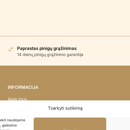
Paprastas pinigų grąžinimas
14 dienų pinigų grąžinimo garantija
INFORMACIJA
Apie mus
Didmena
Tvarkyti sutikimą
Darbų portfolio
asiekti naudojame
Privatumo politika
s, galėsime