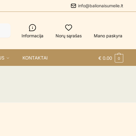
info@balionaisumeile.lt
Informacija
Norų sąrašas
Mano paskyra
US
KONTAKTAI
€
0.00
0