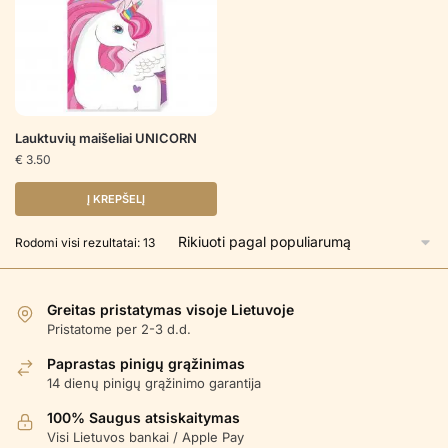
Lauktuvių maišeliai UNICORN
€
3.50
Į KREPŠELĮ
Rūšiuojama
Rodomi visi rezultatai: 13
pagal
populiarumą
Greitas pristatymas visoje Lietuvoje
Pristatome per 2-3 d.d.
Paprastas pinigų grąžinimas
14 dienų pinigų grąžinimo garantija
100% Saugus atsiskaitymas
Visi Lietuvos bankai / Apple Pay