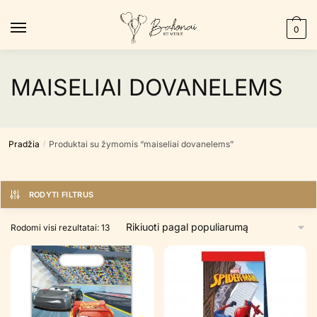
Skip
Skip
to
to
0
navigation
content
MAISELIAI DOVANELEMS
Pradžia
Produktai su žymomis “maiseliai dovanelems”
/
RODYTI FILTRUS
Rūšiuojama
Rodomi visi rezultatai: 13
pagal
populiarumą