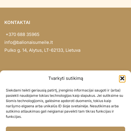
KONTAKTAI
+370 688 35965
info@balionaisumeile.lt
Pulko g. 14, Alytus, LT-62133, Lietuva
INFORMACIJA
Tvarkyti sutikimą
Apie mus
Siekdami teikti geriausią patirtį, įrenginio informacijai saugoti ir (arba)
Didmena
pasiekti naudojame tokias technologijas kaip slapukus. Jei sutiksime su
šiomis technologijomis, galėsime apdoroti duomenis, tokius kaip
Darbų portfolio
naršymo elgsena arba unikalūs ID šioje svetainėje. Nesutikimas arba
Privatumo politika
sutikimo atšaukimas gali neigiamai paveikti tam tikras funkcijas ir
funkcijas.
Parduotuvės politika
SOC. TINKLAI