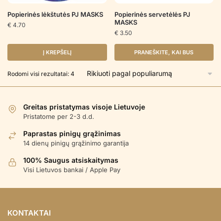
Popierinės lėkštutės PJ MASKS
Popierinės servetėlės PJ
MASKS
€
4.70
€
3.50
Į KREPŠELĮ
PRANEŠKITE, KAI BUS
Rūšiuojama
Rodomi visi rezultatai: 4
pagal
populiarumą
Greitas pristatymas visoje Lietuvoje
Pristatome per 2-3 d.d.
Paprastas pinigų grąžinimas
14 dienų pinigų grąžinimo garantija
100% Saugus atsiskaitymas
Visi Lietuvos bankai / Apple Pay
KONTAKTAI