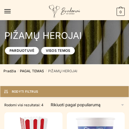
Skip
Skip
to
to
0
navigation
content
PIŽAMŲ HEROJAI
PARDUOTUVĖ
VISOS TEMOS
Pradžia
PAGAL TEMAS
PIŽAMŲ HEROJAI
/
/
RODYTI FILTRUS
Rūšiuojama
Rodomi visi rezultatai: 4
pagal
populiarumą