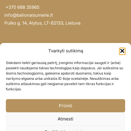
+370 688 35965
info@balionaisumeile.lt
Pulko g. 14, Alytus, LT-62133, Lietuva
INFORMACIJA
Tvarkyti sutikimą
Apie mus
Siekdami teikti geriausią patirtį, įrenginio informacijai saugoti ir (arba)
Didmena
pasiekti naudojame tokias technologijas kaip slapukus. Jei sutiksime su
šiomis technologijomis, galėsime apdoroti duomenis, tokius kaip
Darbų portfolio
naršymo elgsena arba unikalūs ID šioje svetainėje. Nesutikimas arba
Privatumo politika
sutikimo atšaukimas gali neigiamai paveikti tam tikras funkcijas ir
funkcijas.
Parduotuvės politika
SOC. TINKLAI
Priimti
Facebook
Atmesti
Instagram