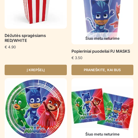
Dėžutės spragėsiams
Šiuo metu neturime
RED/WHITE
€
4.90
Popieriniai puodeliai PJ MASKS
€
3.50
Į KREPŠELĮ
PRANEŠKITE, KAI BUS
Šiuo metu neturime