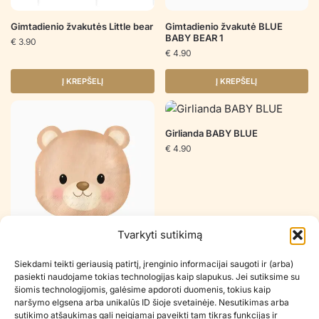
Gimtadienio žvakutės Little bear
Gimtadienio žvakutė BLUE
BABY BEAR 1
€
3.90
€
4.90
Į KREPŠELĮ
Į KREPŠELĮ
Girlianda BABY BLUE
€
4.90
Tvarkyti sutikimą
Popierinės servetėlės BABY
Siekdami teikti geriausią patirtį, įrenginio informacijai saugoti ir (arba)
BEAR BLUE
pasiekti naudojame tokias technologijas kaip slapukus. Jei sutiksime su
€
6.90
šiomis technologijomis, galėsime apdoroti duomenis, tokius kaip
naršymo elgsena arba unikalūs ID šioje svetainėje. Nesutikimas arba
Į KREPŠELĮ
Į KREPŠELĮ
sutikimo atšaukimas gali neigiamai paveikti tam tikras funkcijas ir