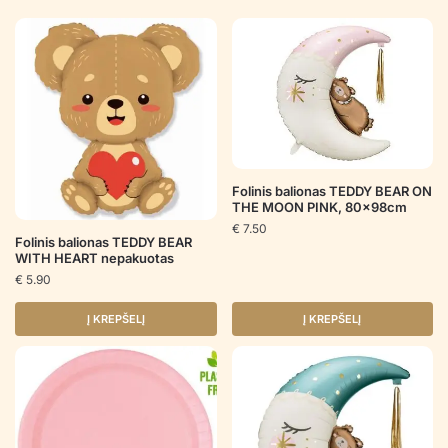
Folinis balionas TEDDY BEAR ON
THE MOON PINK, 80x98cm
€
7.50
Folinis balionas TEDDY BEAR
WITH HEART nepakuotas
€
5.90
Į KREPŠELĮ
Į KREPŠELĮ