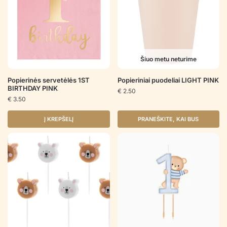
Šiuo metu neturime
Popierinės servetėlės 1ST
Popieriniai puodeliai LIGHT PINK
BIRTHDAY PINK
€
2.50
€
3.50
Į KREPŠELĮ
PRANEŠKITE, KAI BUS