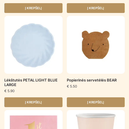
Į KREPŠELĮ
Į KREPŠELĮ
Lėkštutės PETAL LIGHT BLUE
Popierinės servetėlės BEAR
LARGE
€
5.50
€
5.90
Į KREPŠELĮ
Į KREPŠELĮ