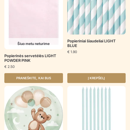
Popieriniai šiaudeliai LIGHT
Šiuo metu neturime
BLUE
€
1.90
Popierinės servetėlės LIGHT
POWDER PINK
€
2.50
PRANEŠKITE, KAI BUS
Į KREPŠELĮ