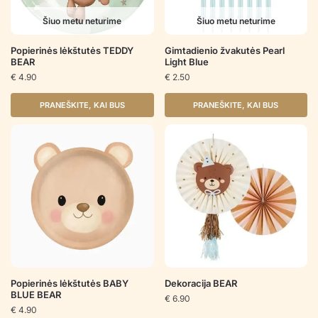
Šiuo metu neturime
Šiuo metu neturime
Popierinės lėkštutės TEDDY
Gimtadienio žvakutės Pearl
BEAR
Light Blue
€
4.90
€
2.50
PRANEŠKITE, KAI BUS
PRANEŠKITE, KAI BUS
Popierinės lėkštutės BABY
Dekoracija BEAR
BLUE BEAR
€
6.90
€
4.90