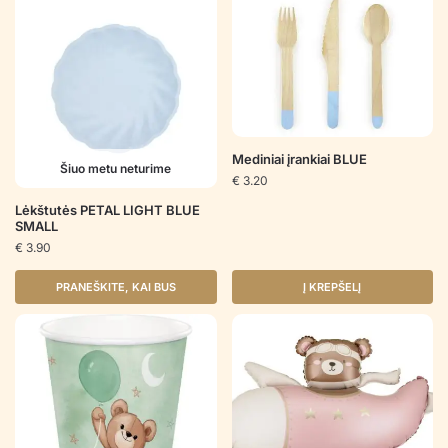
Mediniai įrankiai BLUE
Šiuo metu neturime
€
3.20
Lėkštutės PETAL LIGHT BLUE
SMALL
€
3.90
PRANEŠKITE, KAI BUS
Į KREPŠELĮ