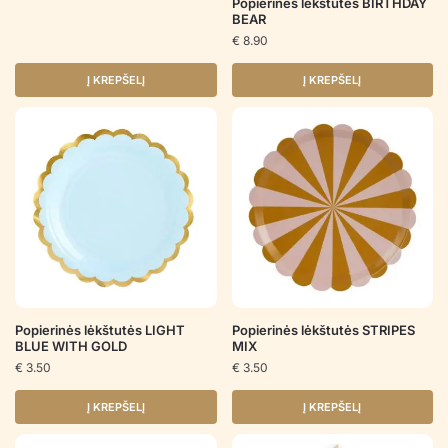
Popierinės lėkštutės BIRTHDAY
BEAR
€
8.90
Į KREPŠELĮ
Į KREPŠELĮ
Popierinės lėkštutės LIGHT
Popierinės lėkštutės STRIPES
BLUE WITH GOLD
MIX
€
3.50
€
3.50
Į KREPŠELĮ
Į KREPŠELĮ