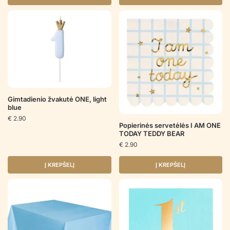
Gimtadienio žvakutė ONE, light
blue
€
2.90
Popierinės servetėlės I AM ONE
TODAY TEDDY BEAR
€
2.90
Į KREPŠELĮ
Į KREPŠELĮ