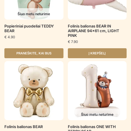
Šiuo metu neturime
Popieriniai puodeliai TEDDY
Folinis balionas BEAR IN
BEAR
AIRPLANE 94×61 cm, LIGHT
PINK
€
4.90
€
7.90
PRANEŠKITE, KAI BUS
Į KREPŠELĮ
Šiuo metu neturime
Folinis balionas BEAR
Folinis balionas ONE WITH