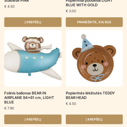
Staltiesė PINK
Popieriniai puodeliai LIGHT
BLUE WITH GOLD
€
4.50
€
3.00
Į KREPŠELĮ
PRANEŠKITE, KAI BUS
Folinis balionas BEAR IN
Popierinės lėkštutės TEDDY
AIRPLANE 94×61 cm, LIGHT
BEAR HEAD
BLUE
€
4.50
€
7.90
Į KREPŠELĮ
Į KREPŠELĮ