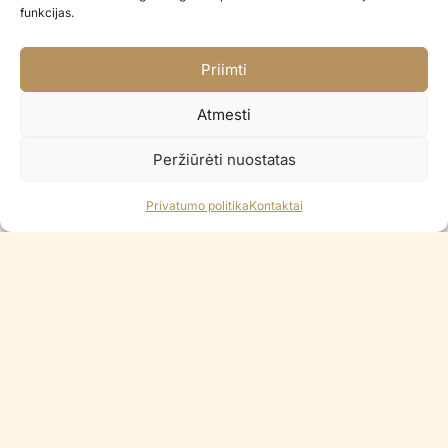
funkcijas.
Priimti
Gimtadienio kepurėlės STRIPED
Popierinės servetėlės TEDDY
LIGHT PINK
BEAR
Atmesti
€
4.90
€
4.90
Peržiūrėti nuostatas
Į KREPŠELĮ
Į KREPŠELĮ
Privatumo politika
Kontaktai
Šiuo metu neturime
Žvakutė BABY BEAR
€
3.90
Popierinės servetėlės Light blue
€
2.50
PRANEŠKITE, KAI BUS
Į KREPŠELĮ
Gimtadienio žvakutė PINK BABY
BEAR 1