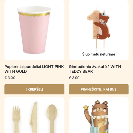
Šiuo metu neturime
Popieriniai puodeliai LIGHT PINK
Gimtadienio žvakutė 1 WITH
WITH GOLD
TEDDY BEAR
€
3.00
€
3.90
Į KREPŠELĮ
PRANEŠKITE, KAI BUS