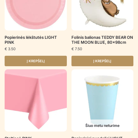
Popierinės lėkštutės LIGHT
Folinis balionas TEDDY BEAR ON
PINK
THE MOON BLUE, 80x98cm
€
3.50
€
7.50
Į KREPŠELĮ
Į KREPŠELĮ
Šiuo metu neturime