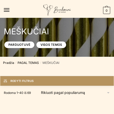
Skip
Skip
to
to
0
navigation
content
MEŠKUČIAI
PARDUOTUVĖ
VISOS TEMOS
Pradžia
PAGAL TEMAS
MEŠKUČIAI
/
/
RODYTI FILTRUS
Rūšiuojama
Rodoma 1–40 iš 69
pagal
populiarumą