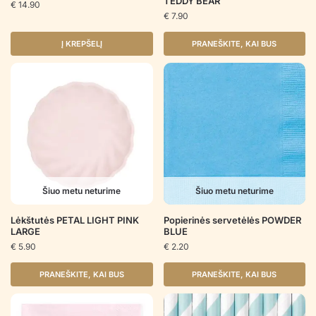
TEDDY BEAR
€
14.90
€
7.90
Į KREPŠELĮ
PRANEŠKITE, KAI BUS
Šiuo metu neturime
Šiuo metu neturime
Lėkštutės PETAL LIGHT PINK
Popierinės servetėlės POWDER
LARGE
BLUE
€
5.90
€
2.20
PRANEŠKITE, KAI BUS
PRANEŠKITE, KAI BUS