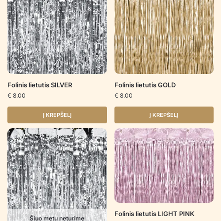
Folinis lietutis SILVER
Folinis lietutis GOLD
€
8.00
€
8.00
Į KREPŠELĮ
Į KREPŠELĮ
Folinis lietutis LIGHT PINK
Šiuo metu neturime