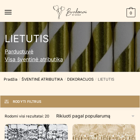
Skip
Skip
to
to
0
navigation
content
LIETUTIS
Parduotuvė
Visa šventinė atributika
Pradžia
ŠVENTINĖ ATRIBUTIKA
DEKORACIJOS
LIETUTIS
/
/
/
RODYTI FILTRUS
Rūšiuojama
Rodomi visi rezultatai: 20
pagal
populiarumą