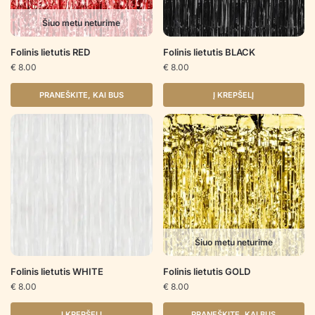
Šiuo metu neturime
Folinis lietutis RED
Folinis lietutis BLACK
€
8.00
€
8.00
PRANEŠKITE, KAI BUS
Į KREPŠELĮ
Šiuo metu neturime
Folinis lietutis WHITE
Folinis lietutis GOLD
€
8.00
€
8.00
Į KREPŠELĮ
PRANEŠKITE, KAI BUS