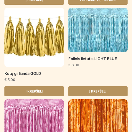
Folinis lietutis LIGHT BLUE
€
8.00
Kutų girlianda GOLD
€
5.00
Į KREPŠELĮ
Į KREPŠELĮ