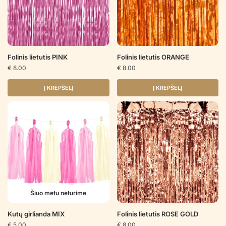
Folinis lietutis PINK
Folinis lietutis ORANGE
€
8.00
€
8.00
Į KREPŠELĮ
Į KREPŠELĮ
Šiuo metu neturime
Kutų girlianda MIX
Folinis lietutis ROSE GOLD
€
5.00
€
8.00