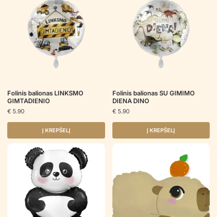
Folinis balionas LINKSMO
Folinis balionas SU GIMIMO
GIMTADIENIO
DIENA DINO
€
5.90
€
5.90
Į KREPŠELĮ
Į KREPŠELĮ