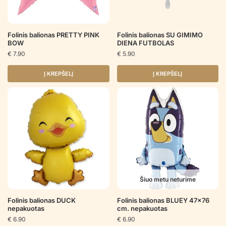
Folinis balionas PRETTY PINK
Folinis balionas SU GIMIMO
BOW
DIENA FUTBOLAS
€
7.90
€
5.90
Į KREPŠELĮ
Į KREPŠELĮ
Šiuo metu neturime
Folinis balionas DUCK
Folinis balionas BLUEY 47×76
nepakuotas
cm. nepakuotas
€
6.90
€
6.90