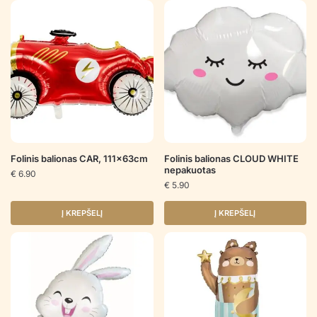
Folinis balionas CAR, 111x63cm
Folinis balionas CLOUD WHITE
nepakuotas
€
6.90
€
5.90
Į KREPŠELĮ
Į KREPŠELĮ