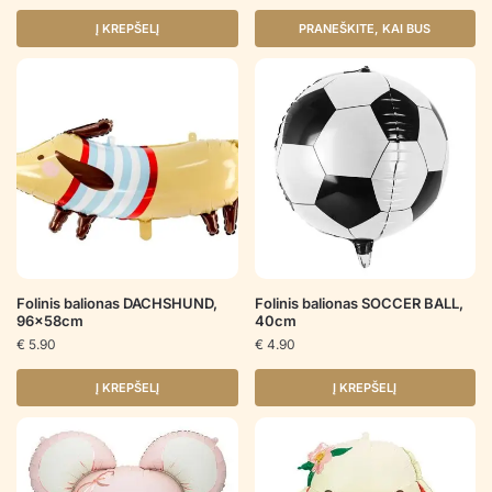
Į KREPŠELĮ
PRANEŠKITE, KAI BUS
Folinis balionas DACHSHUND,
Folinis balionas SOCCER BALL,
96x58cm
40cm
€
5.90
€
4.90
Į KREPŠELĮ
Į KREPŠELĮ