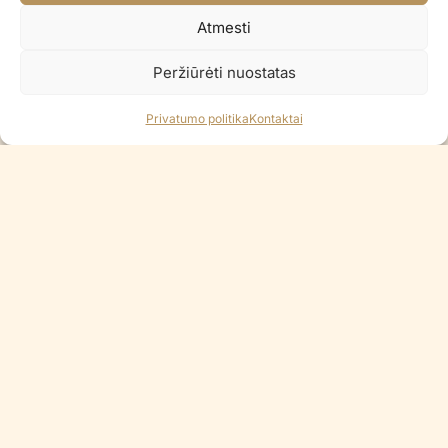
91x39cm
36x110cm
Atmesti
€
6.90
€
7.90
Į KREPŠELĮ
PRANEŠKITE, KAI BUS
Peržiūrėti nuostatas
Privatumo politika
Kontaktai
Šiuo metu neturime
Šiuo metu neturime
Folinis balionas PUMPKIN
Folinis balionas BEAR BROWN
62×59 cm
€
6.90
€
4.90
PRANEŠKITE, KAI BUS
PRANEŠKITE, KAI BUS
Šiuo metu neturime
Folinis balionas DISCO BALL
Folinis balionas JUNGLE LION
GLOBE SILVER 4D
BROWN
€
6.90
€
7.90
PRANEŠKITE, KAI BUS
Į KREPŠELĮ