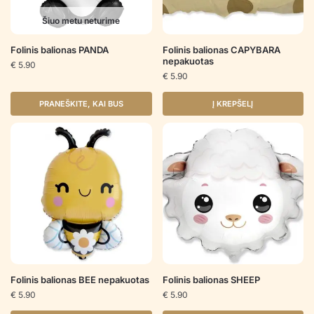
Šiuo metu neturime
Folinis balionas PANDA
Folinis balionas CAPYBARA
nepakuotas
€
5.90
€
5.90
PRANEŠKITE, KAI BUS
Į KREPŠELĮ
Folinis balionas BEE nepakuotas
Folinis balionas SHEEP
€
5.90
€
5.90