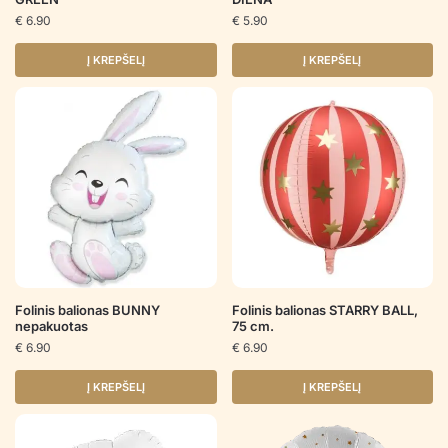
€
6.90
€
5.90
Į KREPŠELĮ
Į KREPŠELĮ
Folinis balionas BUNNY
Folinis balionas STARRY BALL,
nepakuotas
75 cm.
€
6.90
€
6.90
Į KREPŠELĮ
Į KREPŠELĮ