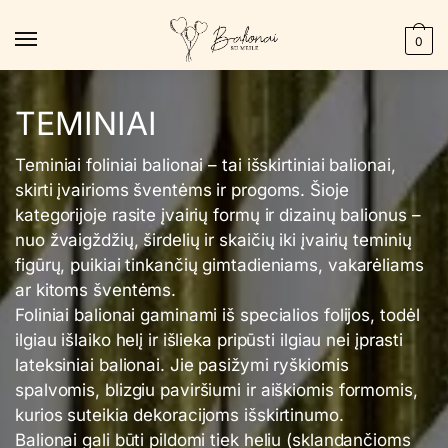
Skip
Skip
to
to
0
navigation
content
TEMINIAI
Teminiai foliniai balionai – tai išskirtiniai balionai,
skirti įvairioms šventėms ir progoms. Šioje
kategorijoje rasite įvairių formų ir dizainų balionus –
nuo žvaigždžių, širdelių ir skaičių iki įvairių teminių
figūrų, puikiai tinkančių gimtadieniams, vakarėliams
ar kitoms šventėms.
Foliniai balionai gaminami iš specialios folijos, todėl
ilgiau išlaiko helį ir išlieka pripūsti ilgiau nei įprasti
lateksiniai balionai. Jie pasižymi ryškiomis
spalvomis, blizgiu paviršiumi ir aiškiomis formomis,
kurios suteikia dekoracijoms išskirtinumo.
Balionai gali būti pildomi tiek heliu (sklandančioms