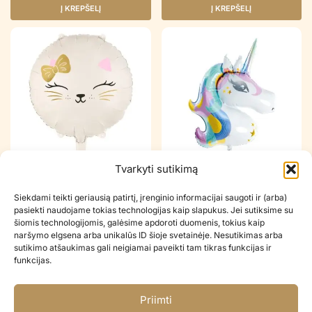
Į KREPŠELĮ
Į KREPŠELĮ
Tvarkyti sutikimą
Folinis balionas CAT, 45 cm.
Folinis balionas UNICORN,
73x90cm
Siekdami teikti geriausią patirtį, įrenginio informacijai saugoti ir (arba)
€
3.90
€
6.90
pasiekti naudojame tokias technologijas kaip slapukus. Jei sutiksime su
šiomis technologijomis, galėsime apdoroti duomenis, tokius kaip
naršymo elgsena arba unikalūs ID šioje svetainėje. Nesutikimas arba
Į KREPŠELĮ
Į KREPŠELĮ
sutikimo atšaukimas gali neigiamai paveikti tam tikras funkcijas ir
funkcijas.
Šiuo metu neturime
Priimti
Folinis balionas PLANE,
Folinis balionas BALLOON 4D,