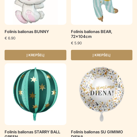
Folinis balionas BUNNY
Folinis balionas BEAR,
72x104cm
€
6.90
€
5.90
Į KREPŠELĮ
Į KREPŠELĮ
Folinis balionas STARRY BALL
Folinis balionas SU GIMIMO
GREEN
DIENA