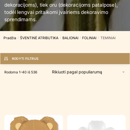
dekoracijoms), tiek oru (dekoracijoms patalpose),
todėl lengvai pritaikomi įvairiems dekoravimo
sprendimams.
Pradžia
ŠVENTINĖ ATRIBUTIKA
BALIONAI
FOLINIAI
TEMINIAI
/
/
/
/
RODYTI FILTRUS
Rūšiuojama
Rodoma 1–40 iš 536
pagal
populiarumą