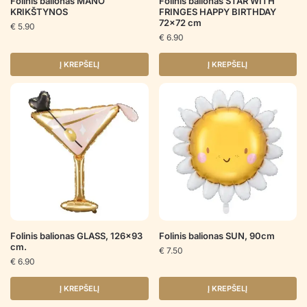
Folinis balionas MANO
Folinis balionas STAR WITH
KRIKŠTYNOS
FRINGES HAPPY BIRTHDAY
72×72 cm
€
5.90
€
6.90
Į KREPŠELĮ
Į KREPŠELĮ
Folinis balionas GLASS, 126×93
Folinis balionas SUN, 90cm
cm.
€
7.50
€
6.90
Į KREPŠELĮ
Į KREPŠELĮ