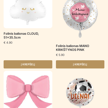
Folinis balionas CLOUD,
51×35.5cm
€
4.90
Folinis balionas MANO
KRIKŠTYNOS PINK
€
5.90
Į KREPŠELĮ
Į KREPŠELĮ