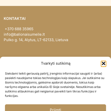
KONTAKTAI
+370 688 35965
info@balionaisumeile.lt
Pulko g. 14, Alytus, LT-62133, Lietuva
INFORMACIJA
Tvarkyti sutikimą
Apie mus
Siekdami teikti geriausią patirtį, įrenginio informacijai saugoti ir (arba)
Didmena
pasiekti naudojame tokias technologijas kaip slapukus. Jei sutiksime su
šiomis technologijomis, galėsime apdoroti duomenis, tokius kaip
Darbų portfolio
naršymo elgsena arba unikalūs ID šioje svetainėje. Nesutikimas arba
Privatumo politika
sutikimo atšaukimas gali neigiamai paveikti tam tikras funkcijas ir
funkcijas.
Parduotuvės politika
SOC. TINKLAI
Priimti