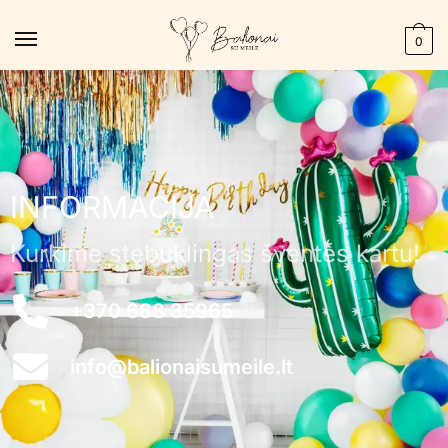
0
INFORMACIJA
Kurkime stebuklingas šventes kartu!
+370 688 35965
info@balionaisumeile.lt