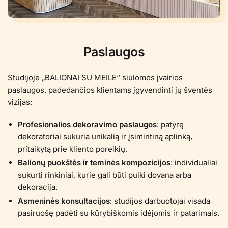
Paslaugos
Studijoje „BALIONAI SU MEILE“ siūlomos įvairios
paslaugos, padedančios klientams įgyvendinti jų šventės
vizijas:
Profesionalios dekoravimo paslaugos
: patyrę
dekoratoriai sukuria unikalią ir įsimintiną aplinką,
pritaikytą prie kliento poreikių.
Balionų puokštės ir teminės kompozicijos
: individualiai
sukurti rinkiniai, kurie gali būti puiki dovana arba
dekoracija.
Asmeninės konsultacijos
: studijos darbuotojai visada
pasiruošę padėti su kūrybiškomis idėjomis ir patarimais.