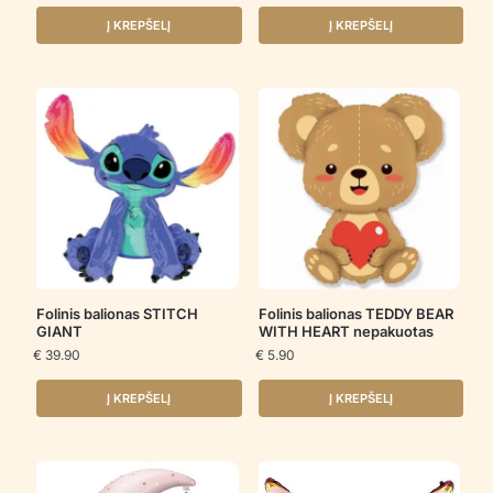
Į KREPŠELĮ
Į KREPŠELĮ
Folinis balionas STITCH
Folinis balionas TEDDY BEAR
GIANT
WITH HEART nepakuotas
€
39.90
€
5.90
Į KREPŠELĮ
Į KREPŠELĮ