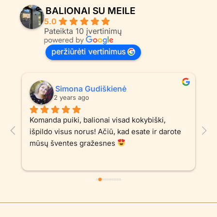
BALIONAI SU MEILE
5.0
Pateikta 10 įvertinimų
peržiūrėti vertinimus
Simona Gudiškienė
2 years ago
Komanda puiki, balionai visad kokybiški, 
D
išpildo visus norus! Ačiū, kad esate ir darote 
t
mūsų šventes gražesnes 
E
l
b