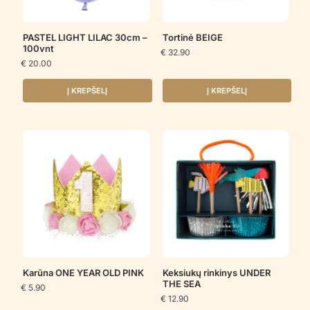
PASTEL LIGHT LILAC 30cm –
Tortinė BEIGE
100vnt
€
32.90
€
20.00
Į KREPŠELĮ
Į KREPŠELĮ
Karūna ONE YEAR OLD PINK
Keksiukų rinkinys UNDER
THE SEA
€
5.90
€
12.90