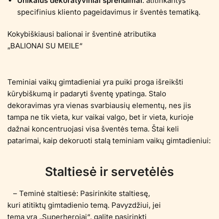
Unikalūs dekoratyviniai sprendimai
: atitinkantys
specifinius kliento pageidavimus ir šventės tematiką.
Kokybiškiausi balionai ir šventinė atributika
„BALIONAI SU MEILE“
Teminiai vaikų gimtadieniai yra puiki proga išreikšti
kūrybiškumą ir padaryti šventę ypatinga. Stalo
dekoravimas yra vienas svarbiausių elementų, nes jis
tampa ne tik vieta, kur vaikai valgo, bet ir vieta, kurioje
dažnai koncentruojasi visa šventės tema. Štai keli
patarimai, kaip dekoruoti stalą teminiam vaikų gimtadieniui:
Staltiesė ir servetėlės
– Teminė staltiesė: Pasirinkite staltiesę,
kuri atitiktų gimtadienio temą. Pavyzdžiui, jei
tema yra „Superherojai“, galite pasirinkti