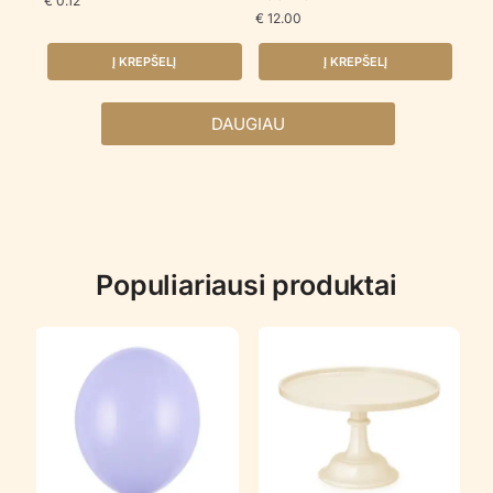
€
0.12
€
12.00
Į KREPŠELĮ
Į KREPŠELĮ
DAUGIAU
Populiariausi produktai