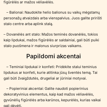
figūrėlės ar mažos vėliavėlės.
– Balionai: Naudokite helio balionus su vaikų mėgstamų
personažų atvaizdais arba vienspalvius. Juos galite pririšti
stalo centre arba aplink stalą.
– Dovanėlės ant stalo: Mažos teminės dovanėlės, tokios
kaip lipdukai, mažos figūrėlės ar saldainiai, gali būti puiki
stalo puošmena ir malonus siurprizas vaikams.
Papildomi akcentai
– Teminiai lipdukai ir konfeti: Pridėkite stalui teminius
lipdukus ar konfeti, kurie atitinka jūsų šventės temą. Tai
gali būti žvaigždutės, drugeliai ar jūriniai motyvai.
– Popieriniai akcentai: Galite naudoti popierinius
dekoratyvinius elementus, kaip kad mažos vėliavėlės,
gyvūnėlių figūrėlės arba karūnos, kepurėlės, kurias vaikai
gali dėvėti.