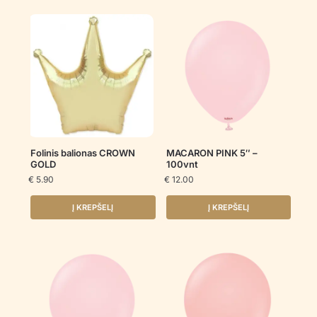
Folinis balionas CROWN
MACARON PINK 5″ –
GOLD
100vnt
€
5.90
€
12.00
Į KREPŠELĮ
Į KREPŠELĮ