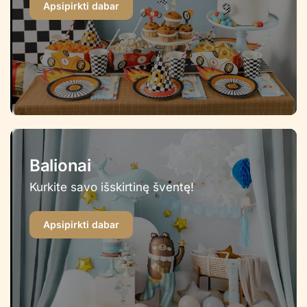
Apsipirkti dabar
Balionai
Kurkite savo išskirtinę šventę!
Apsipirkti dabar