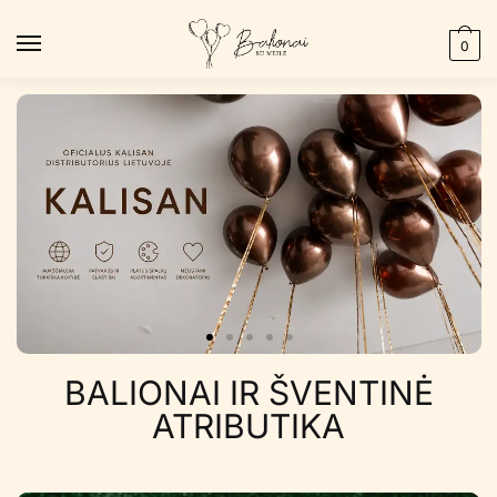
0
BALIONAI IR ŠVENTINĖ
ŽVAKUTĖS GIMTADIENIO
ATRIBUTIKA
TORTUI
Apsipirkti dabar