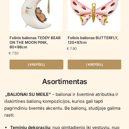
Folinis balionas TEDDY BEAR
Folinis balionas BUTTERFLY,
ON THE MOON PINK,
120x87cm
80x98cm
€
7.90
€
7.50
Į KREPŠELĮ
Į KREPŠELĮ
Asortimentas
„BALIONAI SU MEILE“
– balionai ir šventinė atributika ir
išskirtines balionų kompozicijos, kurios gali tapti
pagrindiniu šventės akcentu. Be balionų, studijoje galima
rasti:
Teminių dekoracijų
: nuo gimtadienio iki vestuvių, nuo