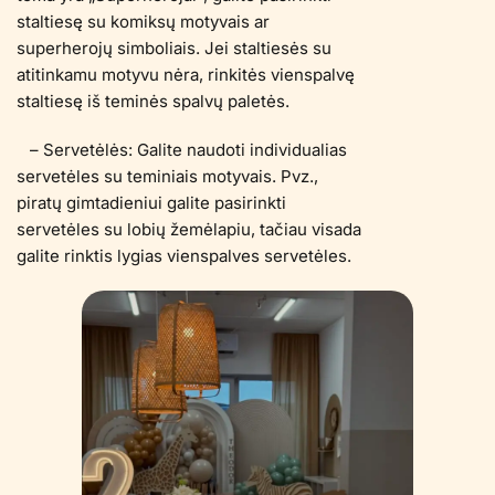
staltiesę su komiksų motyvais ar
superherojų simboliais. Jei staltiesės su
atitinkamu motyvu nėra, rinkitės vienspalvę
staltiesę iš teminės spalvų paletės.
– Servetėlės: Galite naudoti individualias
servetėles su teminiais motyvais. Pvz.,
piratų gimtadieniui galite pasirinkti
servetėles su lobių žemėlapiu, tačiau visada
galite rinktis lygias vienspalves servetėles.