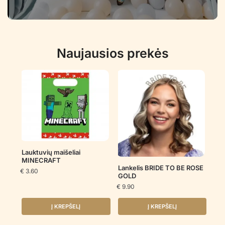
Naujausios prekės
Lauktuvių maišeliai
MINECRAFT
Lankelis BRIDE TO BE ROSE
€
3.60
GOLD
€
9.90
Į KREPŠELĮ
Į KREPŠELĮ