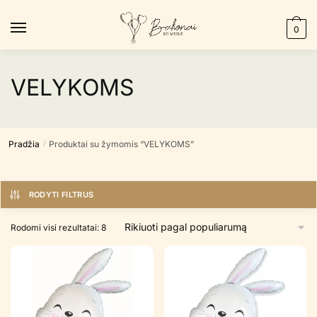
Skip
Skip
to
to
0
navigation
content
VELYKOMS
Pradžia
Produktai su žymomis “VELYKOMS”
/
RODYTI FILTRUS
Rūšiuojama
Rodomi visi rezultatai: 8
pagal
populiarumą