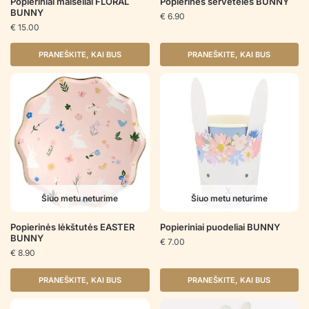
Popieriniai maišeliai FLORAL
Popierinės servetėlės BUNNY
BUNNY
€
6.90
€
15.00
PRANEŠKITE, KAI BUS
PRANEŠKITE, KAI BUS
Šiuo metu neturime
Šiuo metu neturime
Popierinės lėkštutės EASTER
Popieriniai puodeliai BUNNY
BUNNY
€
7.00
€
8.90
PRANEŠKITE, KAI BUS
PRANEŠKITE, KAI BUS