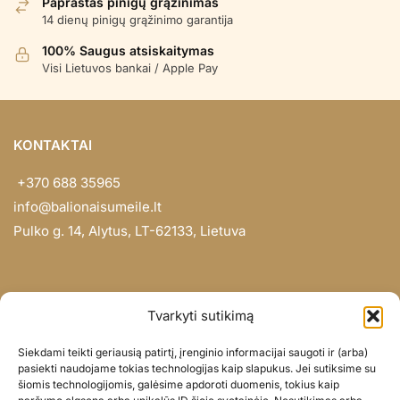
Paprastas pinigų grąžinimas
14 dienų pinigų grąžinimo garantija
100% Saugus atsiskaitymas
Visi Lietuvos bankai / Apple Pay
KONTAKTAI
+370 688 35965
info@balionaisumeile.lt
Pulko g. 14, Alytus, LT-62133, Lietuva
INFORMACIJA
Tvarkyti sutikimą
Apie mus
Siekdami teikti geriausią patirtį, įrenginio informacijai saugoti ir (arba)
Didmena
pasiekti naudojame tokias technologijas kaip slapukus. Jei sutiksime su
šiomis technologijomis, galėsime apdoroti duomenis, tokius kaip
Darbų portfolio