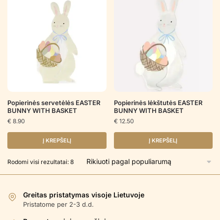
Popierinės servetėlės EASTER
Popierinės lėkštutės EASTER
BUNNY WITH BASKET
BUNNY WITH BASKET
€
8.90
€
12.50
Į KREPŠELĮ
Į KREPŠELĮ
Rūšiuojama
Rodomi visi rezultatai: 8
pagal
populiarumą
Greitas pristatymas visoje Lietuvoje
Pristatome per 2-3 d.d.