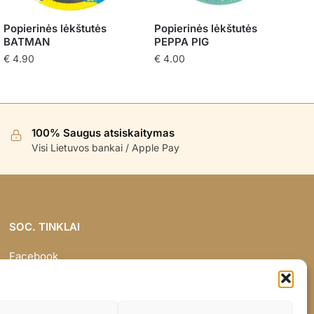
Popierinės lėkštutės
Popierinės lėkštutės
BATMAN
PEPPA PIG
€
4.90
€
4.00
100% Saugus atsiskaitymas
Visi Lietuvos bankai / Apple Pay
SOC. TINKLAI
Facebook
Instagram