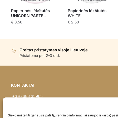
Popierinės lėkštutės
Popierinės lėkštutės
UNICORN PASTEL
WHITE
€
3.50
€
2.50
Greitas pristatymas visoje Lietuvoje
Pristatome per 2-3 d.d.
KONTAKTAI
+370 688 35965
info@balionaisumeile.lt
Pulko g. 14, Alytus, LT-62133, Lietuva
Siekdami teikti geriausią patirtį, įrenginio informacijai saugoti ir (arba) p