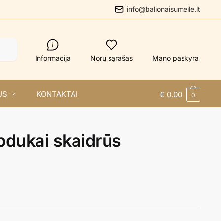
info@balionaisumeile.lt
Informacija
Norų sąrašas
Mano paskyra
US
KONTAKTAI
€
0.00
0
ipdukai skaidrūs