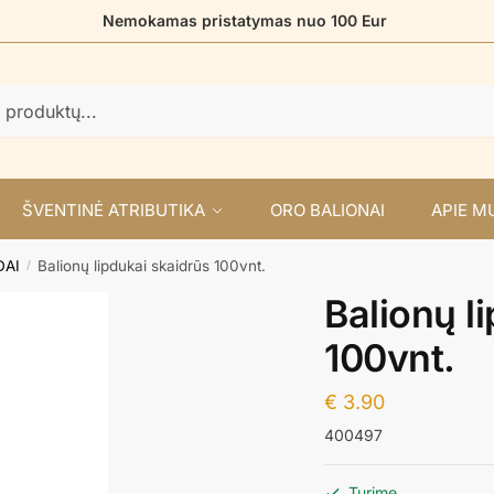
Nemokamas pristatymas nuo 100 Eur
ŠVENTINĖ ATRIBUTIKA
ORO BALIONAI
APIE M
DAI
Balionų lipdukai skaidrūs 100vnt.
/
Balionų l
100vnt.
€
3.90
400497
Turime