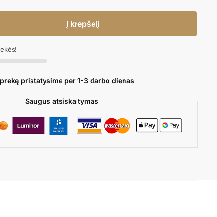
Į krepšelį
rekės!
 prekę pristatysime per 1-3 darbo dienas
Saugus atsiskaitymas