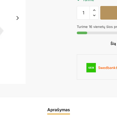
produkto
kiekis:
Balionų
Turime 16 vienetų šios p
lipdukai
skaidrūs
100vnt.
Šią
Aprašymas