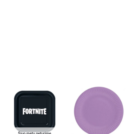
Šiuo metu neturime