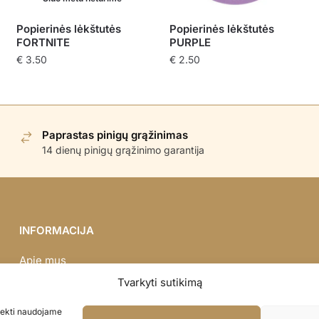
Popierinės lėkštutės
Popierinės lėkštutės
FORTNITE
PURPLE
€
3.50
€
2.50
Paprastas pinigų grąžinimas
14 dienų pinigų grąžinimo garantija
INFORMACIJA
Apie mus
Didmena
Tvarkyti sutikimą
Darbų portfolio
asiekti naudojame
Privatumo politika