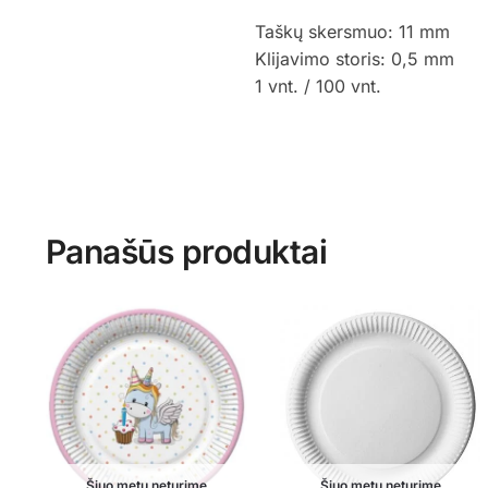
Taškų skersmuo: 11 mm
Klijavimo storis: 0,5 mm
1 vnt. / 100 vnt.
Panašūs produktai
Šiuo metu neturime
Šiuo metu neturime