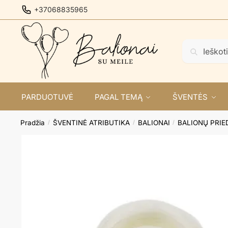
Skip
Skip
+37068835965
to
to
navigation
content
Ieškoti:
Ieškoti
PARDUOTUVĖ
PAGAL TEMĄ
ŠVENTĖS
Pradžia
ŠVENTINĖ ATRIBUTIKA
BALIONAI
BALIONŲ PRIE
/
/
/