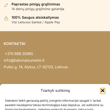
Paprastas pinigų grąžinimas
14 dienų pinigų grąžinimo garantija
100% Saugus atsiskaitymas
Visi Lietuvos bankai / Apple Pay
KONTAKTAI
+370 688 35965
info@balionaisumeile.lt
Pulko g. 14, Alytus, LT-62133, Lietuva
INFORMACIJA
Tvarkyti sutikimą
Apie mus
Siekdami teikti geriausią patirtį, įrenginio informacijai saugoti ir (arba)
Didmena
pasiekti naudojame tokias technologijas kaip slapukus. Jei sutiksime su
šiomis technologijomis, galėsime apdoroti duomenis, tokius kaip