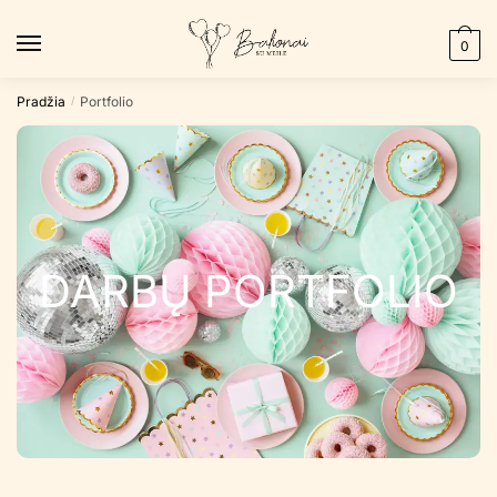
0
Pradžia
Portfolio
/
DARBŲ PORTFOLIO