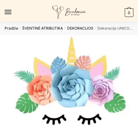
Skip
Skip
to
to
0
navigation
content
Pradžia
ŠVENTINĖ ATRIBUTIKA
DEKORACIJOS
Dekoracija UNICORN
/
/
/