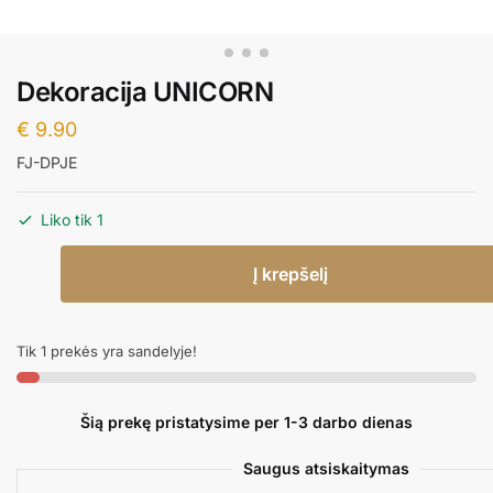
Dekoracija UNICORN
€
9.90
FJ-DPJE
Liko tik 1
produkto
Į krepšelį
kiekis:
Dekoracija
UNICORN
Tik 1 prekės yra sandelyje!
Šią prekę pristatysime per 1-3 darbo dienas
Saugus atsiskaitymas