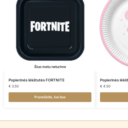
Šiuo metu neturime
Popierinės lėkštutės FORTNITE
Popierinės lėk
€
3.50
€
4.50
Praneškite, kai bus