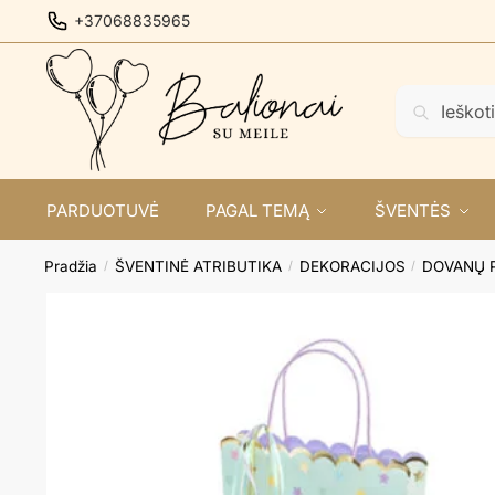
Skip
Skip
+37068835965
to
to
navigation
content
Ieškoti:
Ieškoti
PARDUOTUVĖ
PAGAL TEMĄ
ŠVENTĖS
Pradžia
ŠVENTINĖ ATRIBUTIKA
DEKORACIJOS
DOVANŲ 
/
/
/