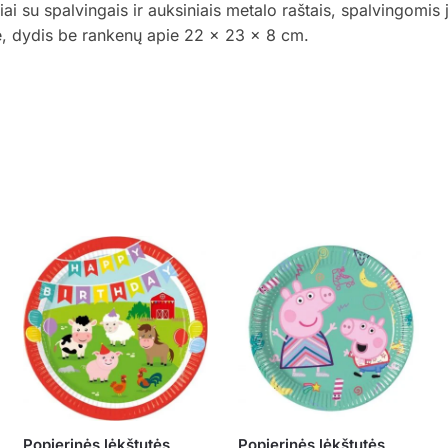
 su spalvingais ir auksiniais metalo raštais, spalvingomis j
je, dydis be rankenų apie 22 x 23 x 8 cm.
Popierinės lėkštutės
Popierinės lėkštutės