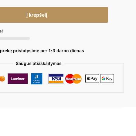
Į krepšelį
e!
 prekę pristatysime per 1-3 darbo dienas
Saugus atsiskaitymas