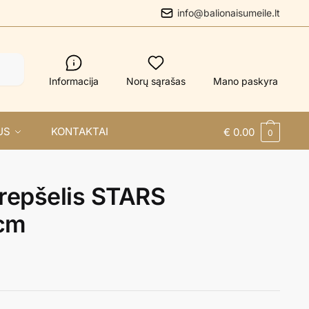
info@balionaisumeile.lt
Informacija
Norų sąrašas
Mano paskyra
US
KONTAKTAI
€
0.00
0
repšelis STARS
cm