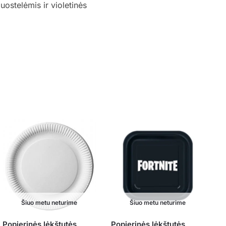
uostelėmis ir violetinės
Šiuo metu neturime
Šiuo metu neturime
Popierinės lėkštutės
Popierinės lėkštutės