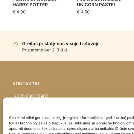
HARRY POTTER
UNICORN PASTEL
€
4.90
€
4.50
Greitas pristatymas visoje Lietuvoje
Pristatome per 2-3 d.d.
KONTAKTAI
+370 688 35965
info@balionaisumeile.lt
Pulko g. 14, Alytus, LT-62133, Lietuva
Siekdami teikti geriausią patirtį, įrenginio informacijai saugoti ir (arba) p
tokias technologijas kaip slapukus. Jei sutiksime su šiomis technologijomi
apdoroti duomenis, tokius kaip naršymo elgsena arba unikalūs ID šioje sve
Nesutikimas arba sutikimo atšaukimas gali neigiamai paveikti tam tikras fu