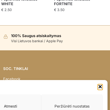
WHITE
FORTNITE
€
2.50
€
3.50
100% Saugus atsiskaitymas
Visi Lietuvos bankai / Apple Pay
SOC. TINKLAI
Facebook
Instagram
Atmesti
Peržiūrėti nuostatas