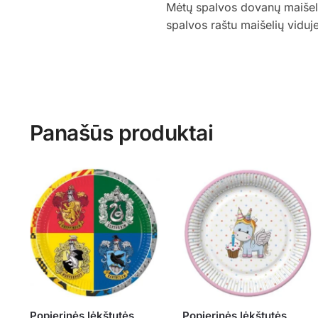
Mėtų spalvos dovanų maišeliai
spalvos raštu maišelių vidu
Panašūs produktai
Popierinės lėkštutės
Popierinės lėkštutės