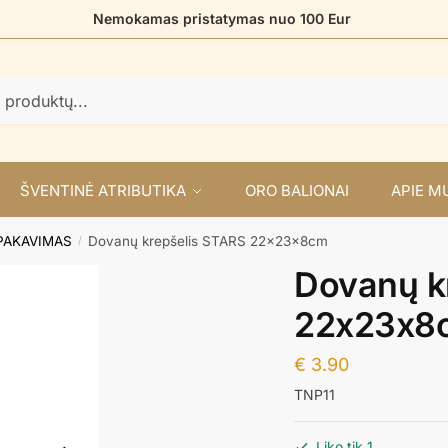
Nemokamas pristatymas nuo 100 Eur
ŠVENTINĖ ATRIBUTIKA
ORO BALIONAI
APIE M
PAKAVIMAS
Dovanų krepšelis STARS 22x23x8cm
/
Dovanų k
22x23x8
€
3.90
TNP11
Liko tik 1