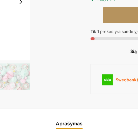
produkto
kiekis:
Dovanų
Tik 1 prekės yra sandelyj
krepšelis
STARS
22x23x8cm
Šią
Aprašymas