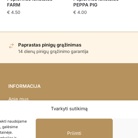
FARM
PEPPA PIG
€
4.50
€
4.00
Paprastas pinigų grąžinimas
14 dienų pinigų grąžinimo garantija
INFORMACIJA
Apie mus
Didmena
Tvarkyti sutikimą
Darbų portfolio
asiekti naudojame
Privatumo politika
s, galėsime
Parduotuvės politika
tainėje.
Priimti
nkcijas ir