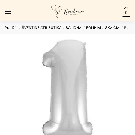
Skip
Skip
to
to
0
navigation
content
Pradžia
ŠVENTINĖ ATRIBUTIKA
BALIONAI
FOLINIAI
SKAIČIAI
Folinis balionas 1 SILVER, 92cm.
/
/
/
/
/