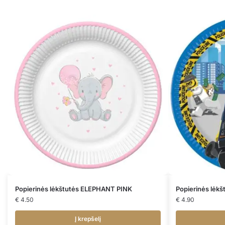
Popierinės lėkštutės ELEPHANT PINK
Popierinės lėk
€
4.50
€
4.90
Į krepšelį