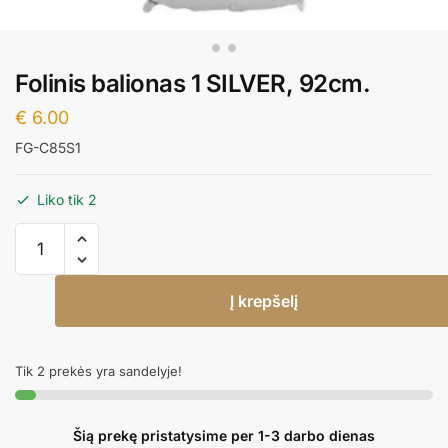
Folinis balionas 1 SILVER, 92cm.
€
6.00
FG-C85S1
Liko tik 2
produkto
kiekis:
Folinis
Į krepšelį
balionas
1
SILVER,
Tik 2 prekės yra sandelyje!
92cm.
Šią prekę pristatysime per 1-3 darbo dienas