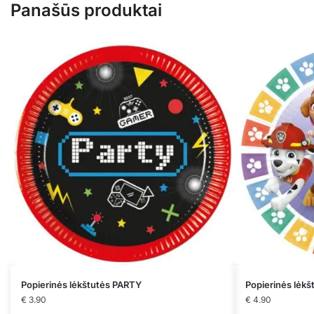
Panašūs produktai
Popierinės lėkštutės PARTY
Popierinės lėk
€
3.90
€
4.90