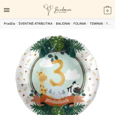
Skip
Skip
to
to
0
navigation
content
Pradžia
ŠVENTINĖ ATRIBUTIKA
BALIONAI
FOLINIAI
TEMINIAI
Folinis balionas 3-ASIS GIMTADIENIS
/
/
/
/
/