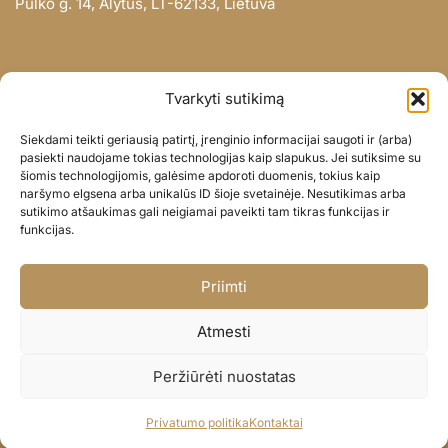
Pulko g. 14, Alytus, LT-62133, Lietuva
INFORMACIJA
Tvarkyti sutikimą
Apie mus
Siekdami teikti geriausią patirtį, įrenginio informacijai saugoti ir (arba)
Didmena
pasiekti naudojame tokias technologijas kaip slapukus. Jei sutiksime su
šiomis technologijomis, galėsime apdoroti duomenis, tokius kaip
Darbų portfolio
naršymo elgsena arba unikalūs ID šioje svetainėje. Nesutikimas arba
Privatumo politika
sutikimo atšaukimas gali neigiamai paveikti tam tikras funkcijas ir
funkcijas.
Parduotuvės politika
SOC. TINKLAI
Priimti
Facebook
Atmesti
Instagram
Peržiūrėti nuostatas
© BALIONAISUMEILE 2024
Privatumo politika
Kontaktai