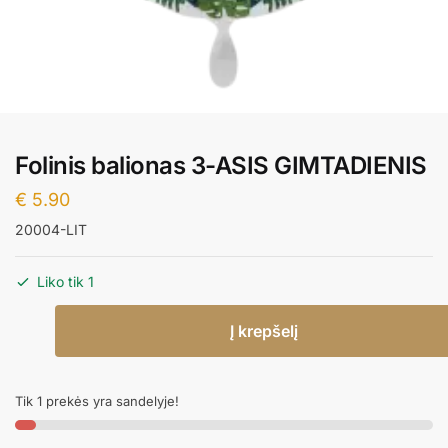
Folinis balionas 3-ASIS GIMTADIENIS
€
5.90
20004-LIT
Liko tik 1
produkto
Į krepšelį
kiekis:
Folinis
balionas
Tik 1 prekės yra sandelyje!
3-
ASIS