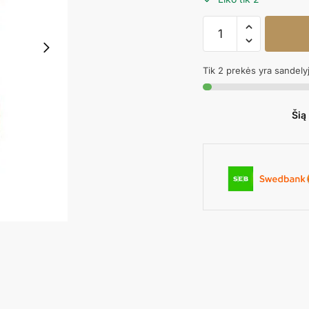
produkto
kiekis:
Folinis
Tik 2 prekės yra sandely
balionas
3
SATIN
Šią
CHOCOLATE,
102cm.