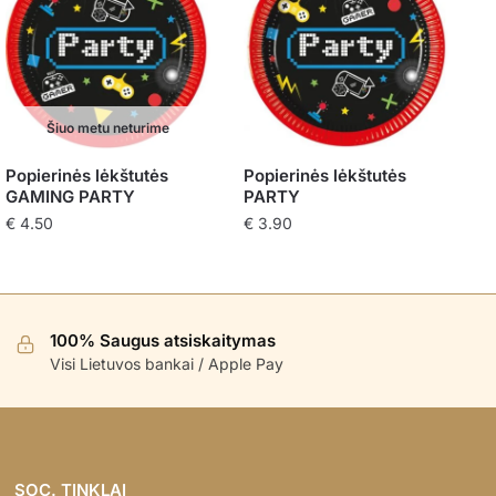
Šiuo metu neturime
Popierinės lėkštutės
Popierinės lėkštutės
GAMING PARTY
PARTY
€
4.50
€
3.90
100% Saugus atsiskaitymas
Visi Lietuvos bankai / Apple Pay
SOC. TINKLAI