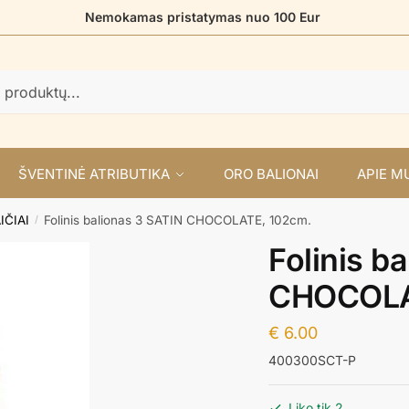
Nemokamas pristatymas nuo 100 Eur
ŠVENTINĖ ATRIBUTIKA
ORO BALIONAI
APIE M
IČIAI
Folinis balionas 3 SATIN CHOCOLATE, 102cm.
/
Folinis b
CHOCOLA
€
6.00
400300SCT-P
Liko tik 2