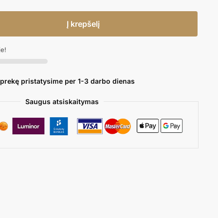
Į krepšelį
je!
 prekę pristatysime per 1-3 darbo dienas
Saugus atsiskaitymas