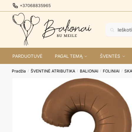
Skip
Skip
+37068835965
to
to
navigation
content
Ieškoti:
Ieškoti
PARDUOTUVĖ
PAGAL TEMĄ
ŠVENTĖS
Pradžia
ŠVENTINĖ ATRIBUTIKA
BALIONAI
FOLINIAI
SKA
/
/
/
/