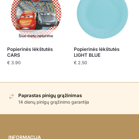
Šiuo metu neturime
Popierinės lėkštutės
Popierinės lėkštutės
CARS
LIGHT BLUE
€
3.90
€
2.50
Paprastas pinigų grąžinimas
14 dienų pinigų grąžinimo garantija
INFORMACIJA