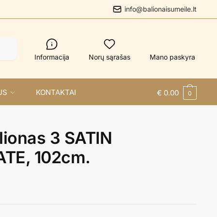
info@balionaisumeile.lt
Informacija
Norų sąrašas
Mano paskyra
US
KONTAKTAI
€
0.00
0
alionas 3 SATIN
TE, 102cm.