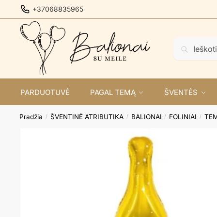
Skip
Skip
+37068835965
to
to
navigation
content
Ieškoti:
Ieškoti
PARDUOTUVĖ
PAGAL TEMĄ
ŠVENTĖS
Pradžia
ŠVENTINĖ ATRIBUTIKA
BALIONAI
FOLINIAI
TEM
/
/
/
/