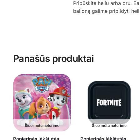
Pripūskite heliu arba oru. 
balioną galime pripildyti he
Panašūs produktai
Šiuo metu neturime
Šiuo metu neturime
Popierinės lėkštutės
Popierinės lėkštutės