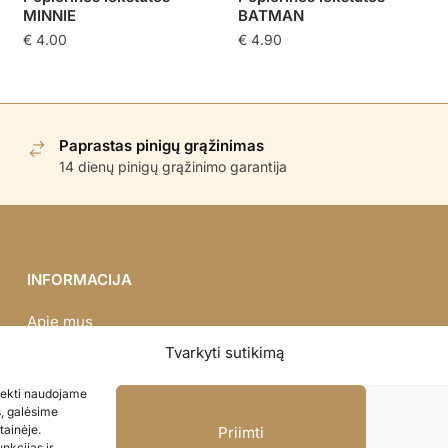
MINNIE
BATMAN
€
4.00
€
4.90
Paprastas pinigų grąžinimas
14 dienų pinigų grąžinimo garantija
INFORMACIJA
Apie mus
Didmena
Tvarkyti sutikimą
Darbų portfolio
asiekti naudojame
Privatumo politika
s, galėsime
Parduotuvės politika
tainėje.
Priimti
nkcijas ir