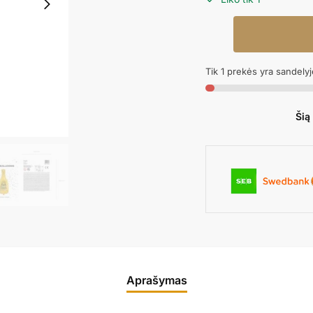
produkto
kiekis:
Folinis
Tik 1 prekės yra sandelyj
balionas
BOTTLE
HAPPY
Šią
NEW
YEAR,
32x82cm
Aprašymas