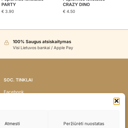
PARTY
CRAZY DINO
€
3.90
€
4.50
100% Saugus atsiskaitymas
Visi Lietuvos bankai / Apple Pay
SOC. TINKLAI
Facebook
Instagram
Atmesti
Peržiūrėti nuostatas