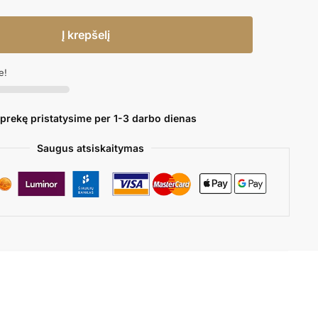
Į krepšelį
e!
 prekę pristatysime per 1-3 darbo dienas
Saugus atsiskaitymas