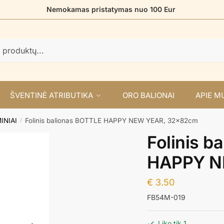
Nemokamas pristatymas nuo 100 Eur
ŠVENTINĖ ATRIBUTIKA
ORO BALIONAI
APIE M
INIAI
Folinis balionas BOTTLE HAPPY NEW YEAR, 32x82cm
/
Folinis b
HAPPY N
€
3.50
FB54M-019
Liko tik 1