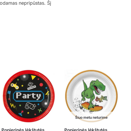
uodamas nepripūstas. Šį
Šiuo metu neturime
Popierinės lėkštutės
Popierinės lėkštutės