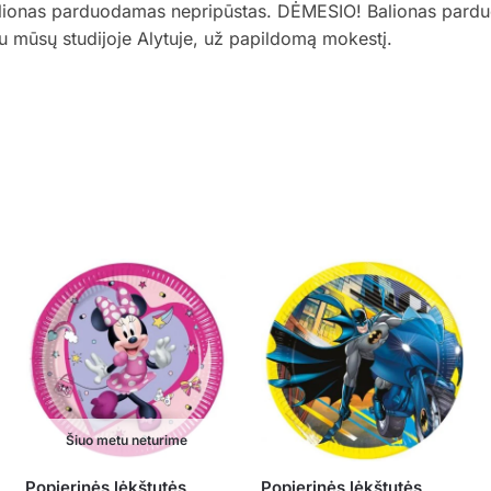
Balionas parduodamas nepripūstas. DĖMESIO! Balionas pard
liu mūsų studijoje Alytuje, už papildomą mokestį.
Šiuo metu neturime
Popierinės lėkštutės
Popierinės lėkštutės