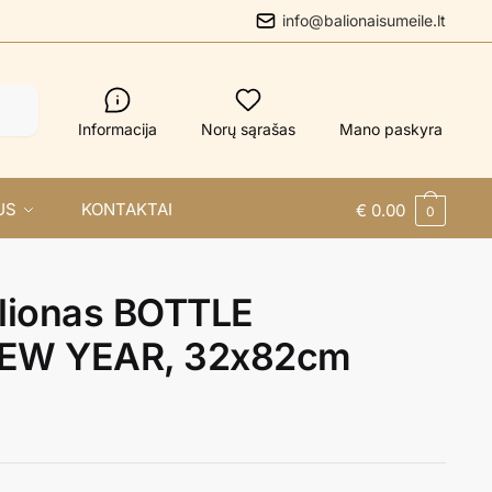
info@balionaisumeile.lt
Informacija
Norų sąrašas
Mano paskyra
US
KONTAKTAI
€
0.00
0
alionas BOTTLE
EW YEAR, 32x82cm