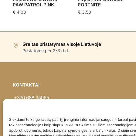
PAW PATROL PINK
FORTNITE
€
4.00
€
3.50
Greitas pristatymas visoje Lietuvoje
Pristatome per 2-3 d.d.
KONTAKTAI
+370 688 35965
info@balionaisumeile.lt
Pulko g. 14, Alytus, LT-62133, Lietuva
Siekdami teikti geriausią patirtį, įrenginio informacijai saugoti ir (arba) p
tokias technologijas kaip slapukus. Jei sutiksime su šiomis technologijomi
apdoroti duomenis, tokius kaip naršymo elgsena arba unikalūs ID šioje sve
Nesutikimas arba sutikimo atšaukimas gali neigiamai paveikti tam tikras fu