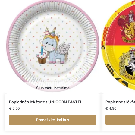
Šiuo metu neturime
Popierinės lėkštutės UNICORN PASTEL
Popierinės lėk
€
3.50
€
4.90
Praneškite, kai bus