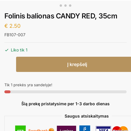
Folinis balionas CANDY RED, 35cm
€
2.50
FB107-007
Liko tik 1
produkto
Į krepšelį
kiekis:
Folinis
balionas
Tik 1 prekės yra sandelyje!
CANDY
RED,
35cm
Šią prekę pristatysime per 1-3 darbo dienas
Saugus atsiskaitymas