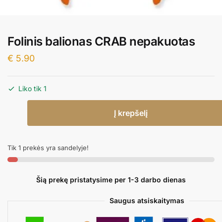
Folinis balionas CRAB nepakuotas
€
5.90
Liko tik 1
produkto
Į krepšelį
kiekis:
Folinis
balionas
Tik 1 prekės yra sandelyje!
CRAB
nepakuotas
Šią prekę pristatysime per 1-3 darbo dienas
Saugus atsiskaitymas