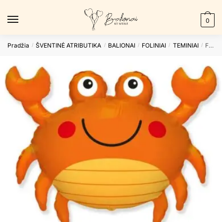
Skip
Skip
to
to
0
navigation
content
Pradžia
ŠVENTINĖ ATRIBUTIKA
BALIONAI
FOLINIAI
TEMINIAI
Folinis balionas CRAB nepakuotas
/
/
/
/
/