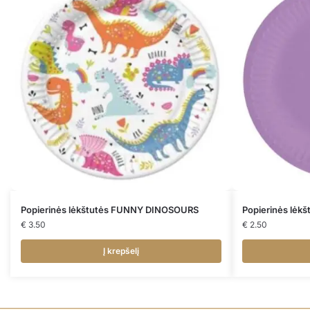
Popierinės lėkštutės FUNNY DINOSOURS
Popierinės lėk
€
3.50
€
2.50
Į krepšelį