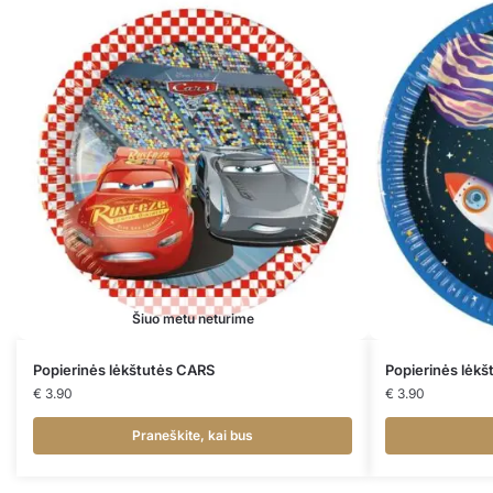
Šiuo metu neturime
Popierinės lėkštutės CARS
Popierinės lėk
€
3.90
€
3.90
Praneškite, kai bus