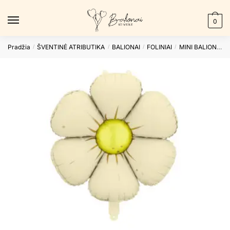
Skip
Skip
to
to
0
navigation
content
Pradžia
ŠVENTINĖ ATRIBUTIKA
BALIONAI
FOLINIAI
MINI BALIONAI
/
/
/
/