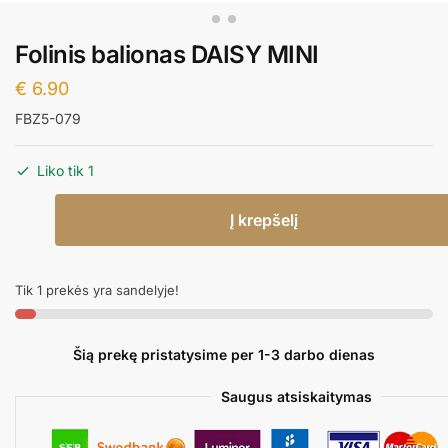
Folinis balionas DAISY MINI
€
6.90
FBZ5-079
Liko tik 1
produkto
Į krepšelį
kiekis:
Folinis
balionas
Tik 1 prekės yra sandelyje!
DAISY
MINI
Šią prekę pristatysime per 1-3 darbo dienas
Saugus atsiskaitymas