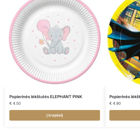
Popierinės lėkštutės ELEPHANT PINK
Popierinės lėk
€
4.50
€
4.90
Į krepšelį