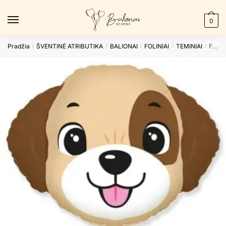
Skip
Skip
to
to
0
navigation
content
Pradžia
ŠVENTINĖ ATRIBUTIKA
BALIONAI
FOLINIAI
TEMINIAI
Folinis balionas DOG HEAD nepakuotas
/
/
/
/
/