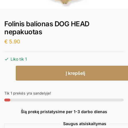
Folinis balionas DOG HEAD
nepakuotas
€
5.90
Liko tik 1
produkto
Į krepšelį
kiekis:
Folinis
balionas
Tik 1 prekės yra sandelyje!
DOG
HEAD
nepakuotas
Šią prekę pristatysime per 1-3 darbo dienas
Saugus atsiskaitymas