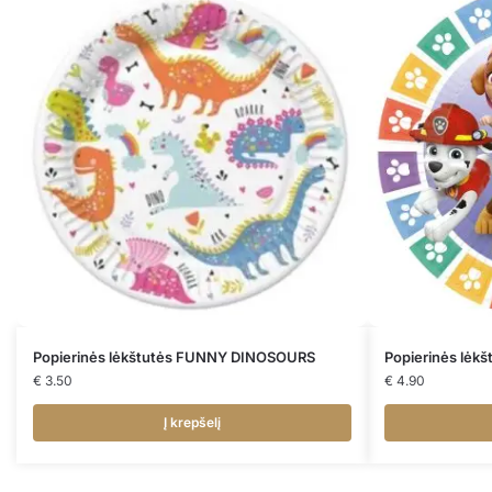
Popierinės lėkštutės FUNNY DINOSOURS
Popierinės lėk
€
3.50
€
4.90
Į krepšelį