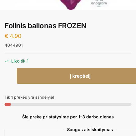
Folinis balionas FROZEN
€
4.90
4044901
Liko tik 1
produkto
Į krepšelį
kiekis:
Folinis
balionas
Tik 1 prekės yra sandelyje!
FROZEN
Šią prekę pristatysime per 1-3 darbo dienas
Saugus atsiskaitymas