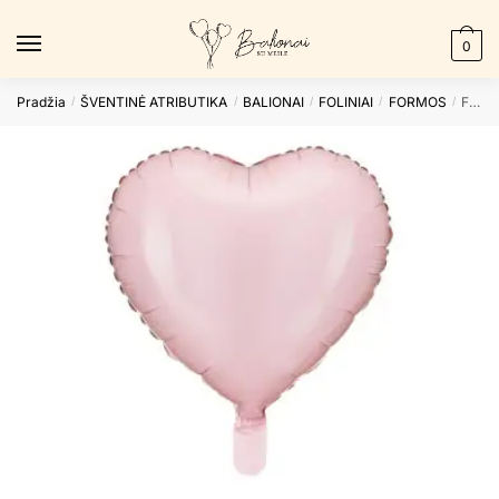
Skip
Skip
to
to
0
navigation
content
Pradžia
ŠVENTINĖ ATRIBUTIKA
BALIONAI
FOLINIAI
FORMOS
Folinis balionas HEART LIGHT PINK
/
/
/
/
/