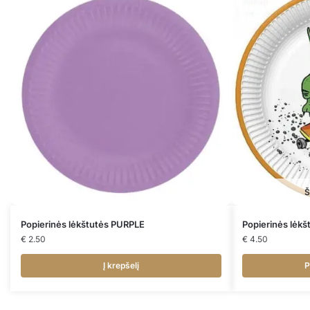
Š
Popierinės lėkštutės PURPLE
Popierinės lėk
€
2.50
€
4.50
Į krepšelį
P