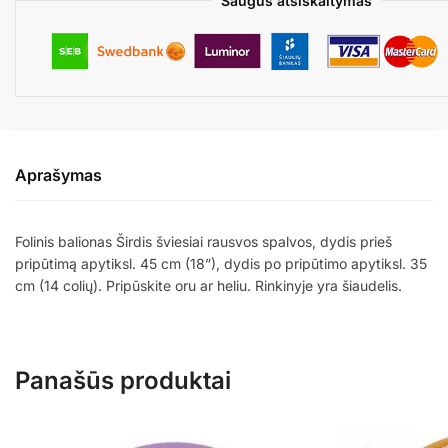
Saugus atsiskaitymas
Aprašymas
Folinis balionas Širdis šviesiai rausvos spalvos, dydis prieš
pripūtimą apytiksl. 45 cm (18”), dydis po pripūtimo apytiksl. 35
cm (14 colių). Pripūskite oru ar heliu. Rinkinyje yra šiaudelis.
Panašūs produktai