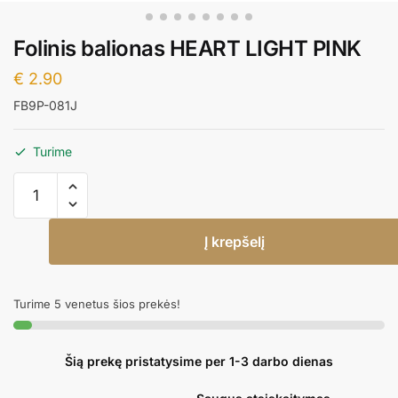
Folinis balionas HEART LIGHT PINK
€
2.90
FB9P-081J
Turime
produkto
kiekis:
Folinis
Į krepšelį
balionas
HEART
LIGHT
Turime 5 venetus šios prekės!
PINK
Šią prekę pristatysime per 1-3 darbo dienas