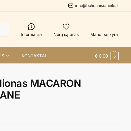
info@balionaisumeile.lt
Informacija
Norų sąrašas
Mano paskyra
US
KONTAKTAI
€
0.00
0
balionas MACARON
CANE