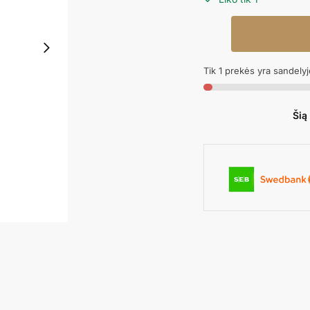
produkto
kiekis:
Folinis
Tik 1 prekės yra sandelyj
balionas
MACARON
CANDY
Šią
CANE