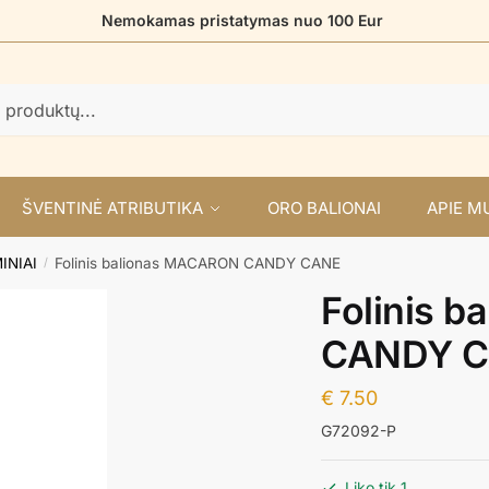
Nemokamas pristatymas nuo 100 Eur
ŠVENTINĖ ATRIBUTIKA
ORO BALIONAI
APIE M
INIAI
Folinis balionas MACARON CANDY CANE
/
Folinis 
CANDY 
€
7.50
G72092-P
Liko tik 1