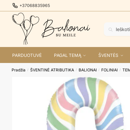
Skip
Skip
+37068835965
to
to
navigation
content
Ieškoti:
Ieškoti
PARDUOTUVĖ
PAGAL TEMĄ
ŠVENTĖS
Pradžia
ŠVENTINĖ ATRIBUTIKA
BALIONAI
FOLINIAI
TEM
/
/
/
/