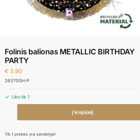
Folinis balionas METALLIC BIRTHDAY
PARTY
€
3.90
26370GH-P
Liko tik 1
produkto
Į krepšelį
kiekis:
Folinis
balionas
Tik 1 prekės yra sandelyje!
METALLIC