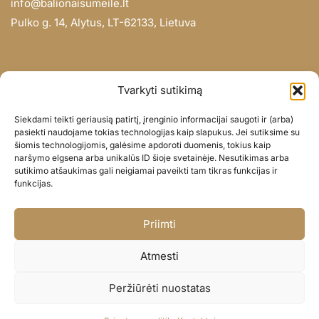
info@balionaisumeile.lt
Pulko g. 14, Alytus, LT-62133, Lietuva
INFORMACIJA
Tvarkyti sutikimą
Apie mus
Siekdami teikti geriausią patirtį, įrenginio informacijai saugoti ir (arba)
Didmena
pasiekti naudojame tokias technologijas kaip slapukus. Jei sutiksime su
šiomis technologijomis, galėsime apdoroti duomenis, tokius kaip
Darbų portfolio
naršymo elgsena arba unikalūs ID šioje svetainėje. Nesutikimas arba
Privatumo politika
sutikimo atšaukimas gali neigiamai paveikti tam tikras funkcijas ir
funkcijas.
Parduotuvės politika
SOC. TINKLAI
Priimti
Facebook
Atmesti
Instagram
Peržiūrėti nuostatas
© BALIONAISUMEILE 2024