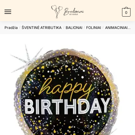
Skip
Skip
to
to
0
navigation
content
Pradžia
ŠVENTINĖ ATRIBUTIKA
BALIONAI
FOLINIAI
ANIMACINIAI
F
/
/
/
/