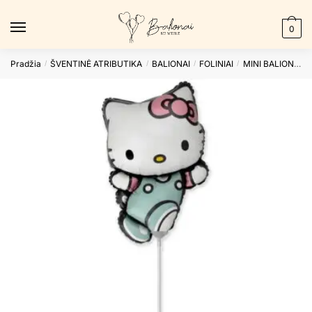
Skip
Skip
to
to
0
navigation
content
Pradžia
ŠVENTINĖ ATRIBUTIKA
BALIONAI
FOLINIAI
MINI BALIONAI
/
/
/
/