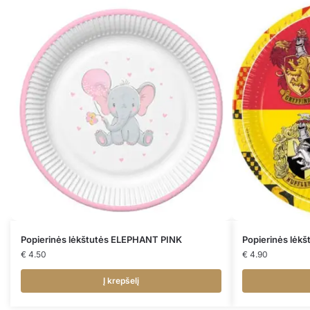
Popierinės lėkštutės ELEPHANT PINK
Popierinės lėk
€
4.50
€
4.90
Į krepšelį