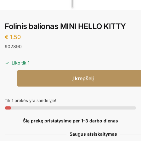
Folinis balionas MINI HELLO KITTY
€
1.50
902890
Liko tik 1
produkto
Į krepšelį
kiekis:
Folinis
balionas
Tik 1 prekės yra sandelyje!
MINI
HELLO
KITTY
Šią prekę pristatysime per 1-3 darbo dienas
Saugus atsiskaitymas