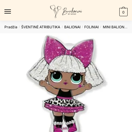
Skip
Skip
to
to
0
navigation
content
Pradžia
ŠVENTINĖ ATRIBUTIKA
BALIONAI
FOLINIAI
MINI BALIONAI
/
/
/
/