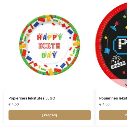
Š
Popierinės lėkštutės LEGO
Popierinės lėk
€
4.50
€
4.50
Į krepšelį
P