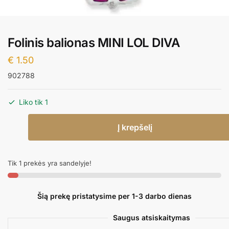
Folinis balionas MINI LOL DIVA
€
1.50
902788
Liko tik 1
produkto
Į krepšelį
kiekis:
Folinis
balionas
Tik 1 prekės yra sandelyje!
MINI
LOL
DIVA
Šią prekę pristatysime per 1-3 darbo dienas
Saugus atsiskaitymas