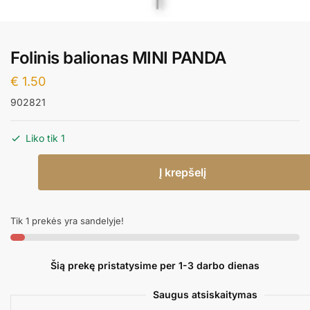
Folinis balionas MINI PANDA
€
1.50
902821
Liko tik 1
produkto
Į krepšelį
kiekis:
Folinis
balionas
Tik 1 prekės yra sandelyje!
MINI
PANDA
Šią prekę pristatysime per 1-3 darbo dienas
Saugus atsiskaitymas