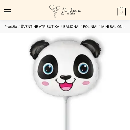
Skip
Skip
to
to
0
navigation
content
Pradžia
ŠVENTINĖ ATRIBUTIKA
BALIONAI
FOLINIAI
MINI BALIONAI
/
/
/
/