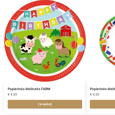
Popierinės lėkštutės FARM
Popierinės lėk
€
4.50
€
4.50
Į krepšelį