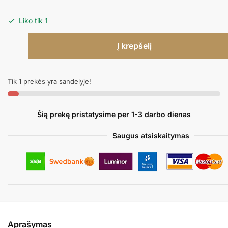
Liko tik 1
produkto
Į krepšelį
kiekis:
Folinis
balionas
Tik 1 prekės yra sandelyje!
NAIL
POLISH
Šią prekę pristatysime per 1-3 darbo dienas
Saugus atsiskaitymas
Aprašymas