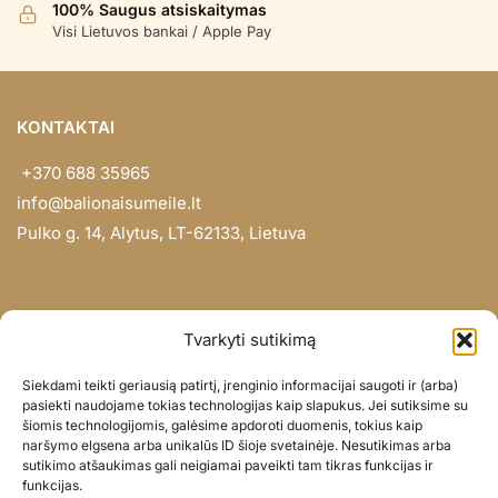
100% Saugus atsiskaitymas
Visi Lietuvos bankai / Apple Pay
KONTAKTAI
+370 688 35965
info@balionaisumeile.lt
Pulko g. 14, Alytus, LT-62133, Lietuva
INFORMACIJA
Tvarkyti sutikimą
Apie mus
Siekdami teikti geriausią patirtį, įrenginio informacijai saugoti ir (arba)
Didmena
pasiekti naudojame tokias technologijas kaip slapukus. Jei sutiksime su
šiomis technologijomis, galėsime apdoroti duomenis, tokius kaip
Darbų portfolio
naršymo elgsena arba unikalūs ID šioje svetainėje. Nesutikimas arba
Privatumo politika
sutikimo atšaukimas gali neigiamai paveikti tam tikras funkcijas ir
funkcijas.
Parduotuvės politika