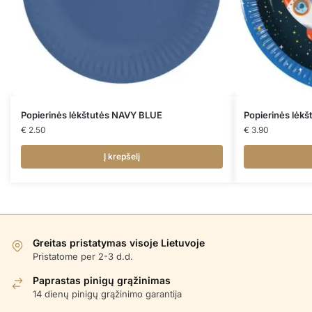
Popierinės lėkštutės NAVY BLUE
Popierinės lėk
€
2.50
€
3.90
Į krepšelį
Greitas pristatymas visoje Lietuvoje
Pristatome per 2-3 d.d.
Paprastas pinigų grąžinimas
14 dienų pinigų grąžinimo garantija