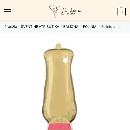
Skip
Skip
to
to
0
navigation
content
Pradžia
ŠVENTINĖ ATRIBUTIKA
BALIONAI
FOLINIAI
Folinis balionas NAIL POLISH
/
/
/
/