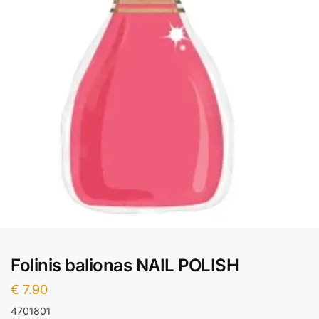
Folinis balionas NAIL POLISH
€
7.90
4701801