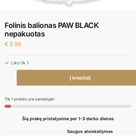
Folinis balionas PAW BLACK
nepakuotas
€
5.90
Liko tik 1
produkto
Į krepšelį
kiekis:
Folinis
balionas
Tik 1 prekės yra sandelyje!
PAW
BLACK
nepakuotas
Šią prekę pristatysime per 1-3 darbo dienas
Saugus atsiskaitymas