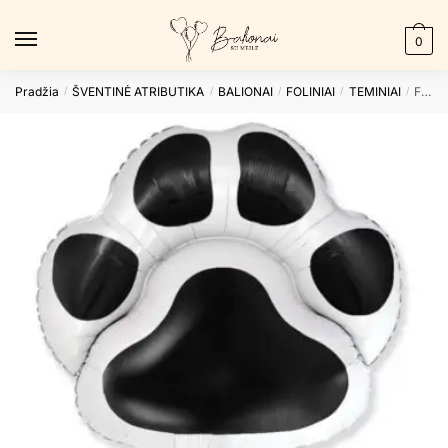
Skip
Skip
to
to
0
navigation
content
Pradžia
ŠVENTINĖ ATRIBUTIKA
BALIONAI
FOLINIAI
TEMINIAI
Folinis balionas PAW BLACK nepakuotas
/
/
/
/
/