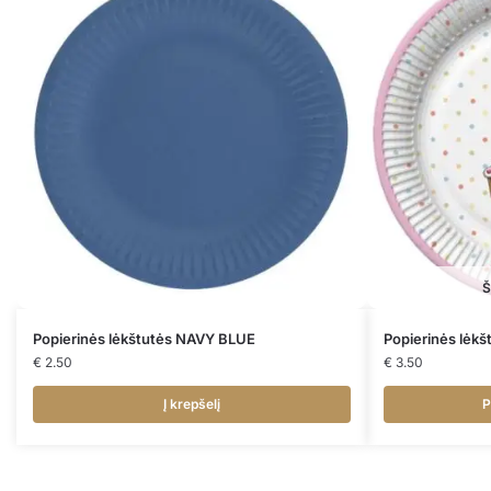
Š
Popierinės lėkštutės NAVY BLUE
Popierinės lėk
€
2.50
€
3.50
Į krepšelį
P