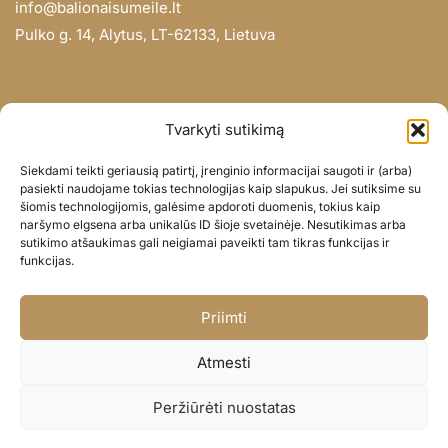
info@balionaisumeile.lt
Pulko g. 14, Alytus, LT-62133, Lietuva
INFORMACIJA
Tvarkyti sutikimą
Apie mus
Siekdami teikti geriausią patirtį, įrenginio informacijai saugoti ir (arba)
Didmena
pasiekti naudojame tokias technologijas kaip slapukus. Jei sutiksime su
šiomis technologijomis, galėsime apdoroti duomenis, tokius kaip
Darbų portfolio
naršymo elgsena arba unikalūs ID šioje svetainėje. Nesutikimas arba
Privatumo politika
sutikimo atšaukimas gali neigiamai paveikti tam tikras funkcijas ir
funkcijas.
Parduotuvės politika
SOC. TINKLAI
Priimti
Facebook
Atmesti
Instagram
Peržiūrėti nuostatas
© BALIONAISUMEILE 2024