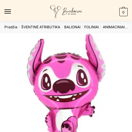
Skip
Skip
to
to
0
navigation
content
Pradžia
ŠVENTINĖ ATRIBUTIKA
BALIONAI
FOLINIAI
ANIMACINIAI
Fo
/
/
/
/