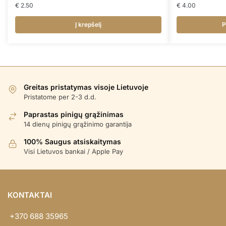
€
2.50
€
4.00
Į krepšelį
P
Greitas pristatymas visoje Lietuvoje
Pristatome per 2-3 d.d.
Paprastas pinigų grąžinimas
14 dienų pinigų grąžinimo garantija
100% Saugus atsiskaitymas
Visi Lietuvos bankai / Apple Pay
KONTAKTAI
+370 688 35965