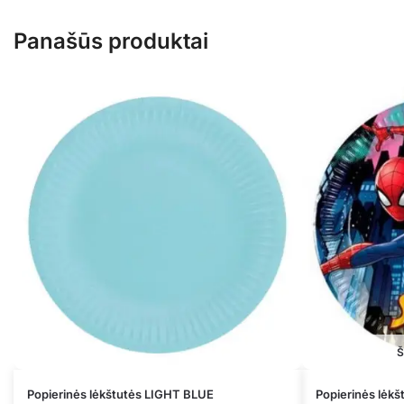
Panašūs produktai
Š
Popierinės lėkštutės LIGHT BLUE
Popierinės lėk