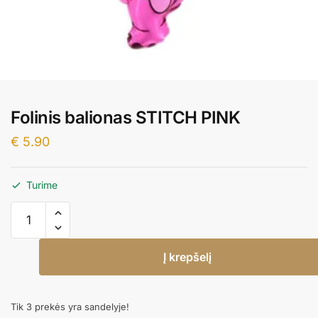
Folinis balionas STITCH PINK
€
5.90
Turime
produkto
kiekis:
Folinis
Į krepšelį
balionas
STITCH
PINK
Tik 3 prekės yra sandelyje!