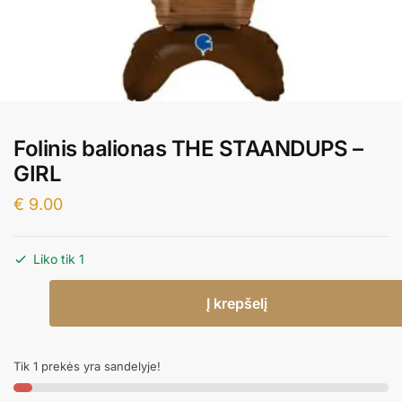
Folinis balionas THE STAANDUPS –
GIRL
€
9.00
Liko tik 1
produkto
Į krepšelį
kiekis:
Folinis
balionas
Tik 1 prekės yra sandelyje!
THE
STAANDUPS