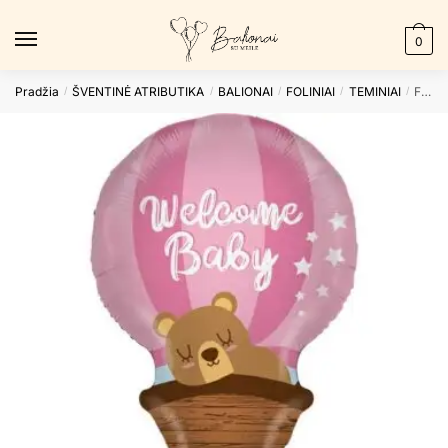
Skip
Skip
to
to
0
navigation
content
Pradžia
ŠVENTINĖ ATRIBUTIKA
BALIONAI
FOLINIAI
TEMINIAI
Folinis balionas THE STAANDUPS – GIRL
/
/
/
/
/