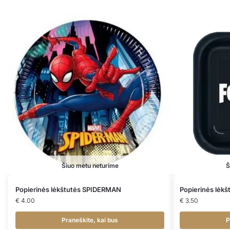
Šiuo metu neturime
Š
Popierinės lėkštutės SPIDERMAN
Popierinės lėk
€
4.00
€
3.50
Praneškite, kai bus
P