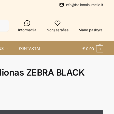
info@balionaisumeile.lt
Informacija
Norų sąrašas
Mano paskyra
US
KONTAKTAI
€
0.00
0
balionas ZEBRA BLACK