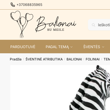
Skip
Skip
+37068835965
to
to
navigation
content
Ieškoti:
Ieškoti
PARDUOTUVĖ
PAGAL TEMĄ
ŠVENTĖS
Pradžia
ŠVENTINĖ ATRIBUTIKA
BALIONAI
FOLINIAI
TEM
/
/
/
/