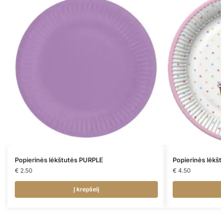
Popierinės lėkštutės PURPLE
Popierinės lėk
€
2.50
€
4.50
Į krepšelį