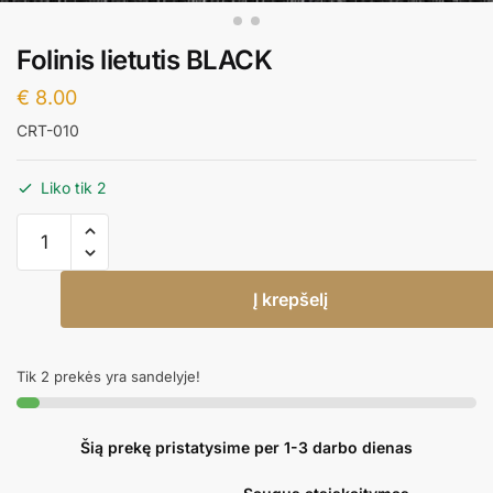
Folinis lietutis BLACK
€
8.00
CRT-010
Liko tik 2
produkto
kiekis:
Folinis
Į krepšelį
lietutis
BLACK
Tik 2 prekės yra sandelyje!
Šią prekę pristatysime per 1-3 darbo dienas