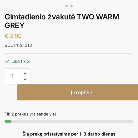
Gimtadienio žvakutė TWO WARM
GREY
€
2.90
SCU14-2-013
Liko tik 2
produkto
kiekis:
Gimtadienio
Į krepšelį
žvakutė
TWO
WARM
Tik 2 prekės yra sandelyje!
GREY
Šią prekę pristatysime per 1-3 darbo dienas