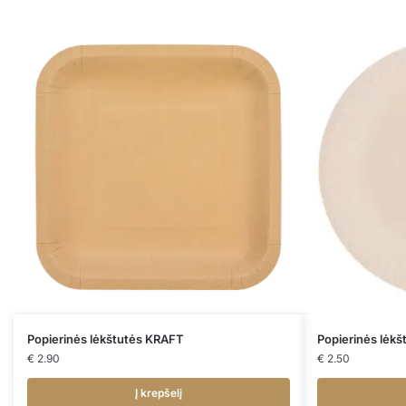
Popierinės lėkštutės KRAFT
Popierinės lėk
€
2.90
€
2.50
Į krepšelį