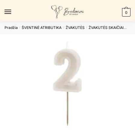
Skip
Skip
to
to
0
navigation
content
Pradžia
ŠVENTINĖ ATRIBUTIKA
ŽVAKUTĖS
ŽVAKUTĖS SKAIČIAI
Gim
/
/
/