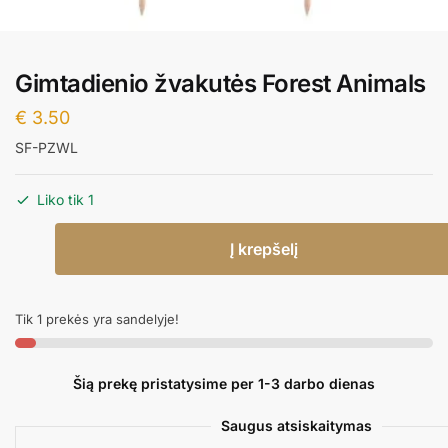
Gimtadienio žvakutės Forest Animals
€
3.50
SF-PZWL
Liko tik 1
produkto
Į krepšelį
kiekis:
Gimtadienio
žvakutės
Tik 1 prekės yra sandelyje!
Forest
Animals
Šią prekę pristatysime per 1-3 darbo dienas
Saugus atsiskaitymas