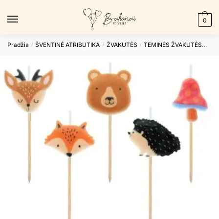
Skip
Skip
to
to
0
navigation
content
Pradžia
ŠVENTINĖ ATRIBUTIKA
ŽVAKUTĖS
TEMINĖS ŽVAKUTĖS
Gim
/
/
/