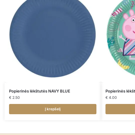
Popierinės lėkštutės NAVY BLUE
Popierinės lėkš
€
2.50
€
4.00
Į krepšelį