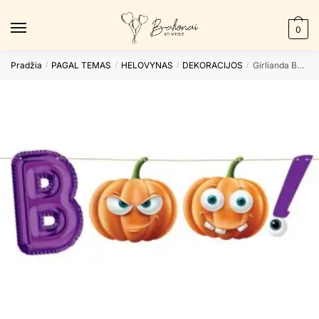
Skip
Skip
to
to
0
navigation
content
Pradžia
PAGAL TEMAS
HELOVYNAS
DEKORACIJOS
Girlianda BOO!
/
/
/
/