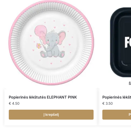
Š
Popierinės lėkštutės ELEPHANT PINK
Popierinės lėk
€
4.50
€
3.50
Į krepšelį
P