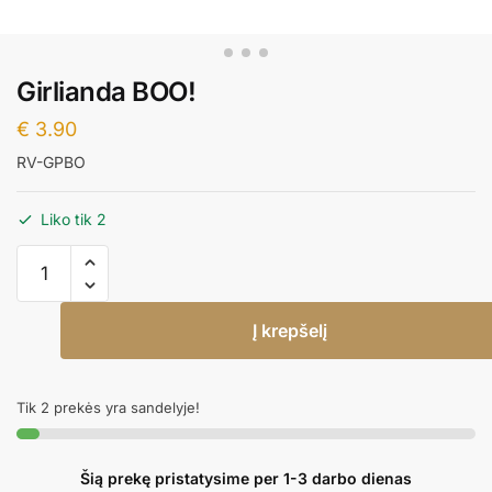
Girlianda BOO!
€
3.90
RV-GPBO
Liko tik 2
produkto
kiekis:
Girlianda
Į krepšelį
BOO!
Tik 2 prekės yra sandelyje!
Šią prekę pristatysime per 1-3 darbo dienas