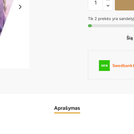
kiekis:
Girlianda
Tik 2 prekės yra sandely
FROZEN
Šią
Aprašymas