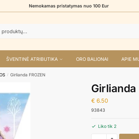
Nemokamas pristatymas nuo 100 Eur
ŠVENTINĖ ATRIBUTIKA
ORO BALIONAI
APIE M
DOS
Girlianda FROZEN
/
Girliand
€
6.50
93843
Liko tik 2
produkto