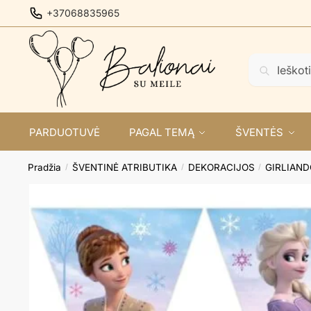
Skip
Skip
+37068835965
to
to
navigation
content
Ieškoti:
Ieškoti
PARDUOTUVĖ
PAGAL TEMĄ
ŠVENTĖS
Pradžia
ŠVENTINĖ ATRIBUTIKA
DEKORACIJOS
GIRLIAN
/
/
/