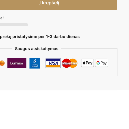
Į krepšelį
je!
 prekę pristatysime per 1-3 darbo dienas
Saugus atsiskaitymas