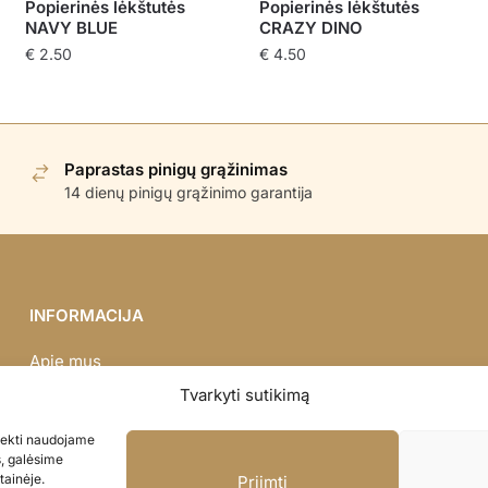
Popierinės lėkštutės
Popierinės lėkštutės
NAVY BLUE
CRAZY DINO
€
2.50
€
4.50
Paprastas pinigų grąžinimas
14 dienų pinigų grąžinimo garantija
INFORMACIJA
Apie mus
Didmena
Tvarkyti sutikimą
Darbų portfolio
asiekti naudojame
Privatumo politika
s, galėsime
Parduotuvės politika
tainėje.
Priimti