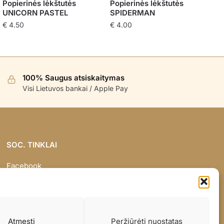
Popierinės lėkštutės
Popierinės lėkštutės
UNICORN PASTEL
SPIDERMAN
€
4.50
€
4.00
100% Saugus atsiskaitymas
Visi Lietuvos bankai / Apple Pay
SOC. TINKLAI
Facebook
Instagram
Atmesti
Peržiūrėti nuostatas