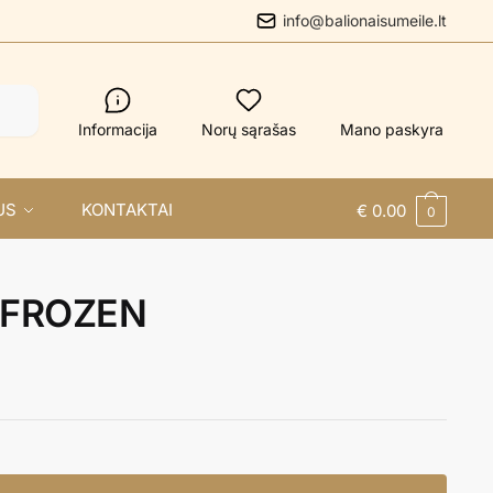
info@balionaisumeile.lt
Informacija
Norų sąrašas
Mano paskyra
US
KONTAKTAI
€
0.00
0
a FROZEN