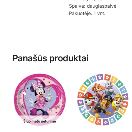
Spalva: daugiaspalvė
Pakuotėje: 1 vnt.
Panašūs produktai
Šiuo metu neturime