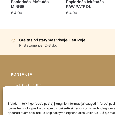
Popierinės lėkštutės
Popierinės lėkštutės
MINNIE
PAW PATROL
€
4.00
€
4.90
Greitas pristatymas visoje Lietuvoje
Pristatome per 2-3 d.d.
KONTAKTAI
+370 688 35965
info@balionaisumeile.lt
Pulko g. 14, Alytus, LT-62133, Lietuva
Siekdami teikti geriausią patirtį, įrenginio informacijai saugoti ir (arba) p
tokias technologijas kaip slapukus. Jei sutiksime su šiomis technologijomi
apdoroti duomenis, tokius kaip naršymo elgsena arba unikalūs ID šioje sve