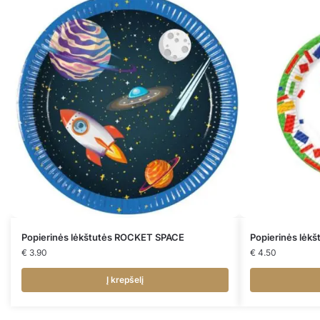
Popierinės lėkštutės ROCKET SPACE
Popierinės lėk
€
3.90
€
4.50
Į krepšelį