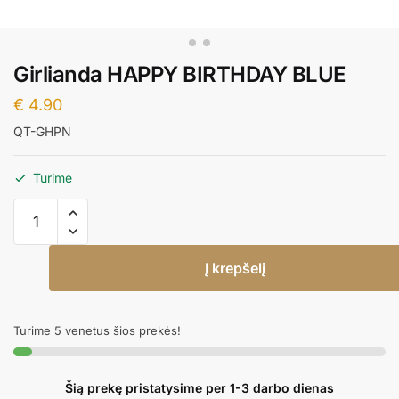
Girlianda HAPPY BIRTHDAY BLUE
€
4.90
QT-GHPN
Turime
produkto
kiekis:
Girlianda
Į krepšelį
HAPPY
BIRTHDAY
BLUE
Turime 5 venetus šios prekės!
Šią prekę pristatysime per 1-3 darbo dienas