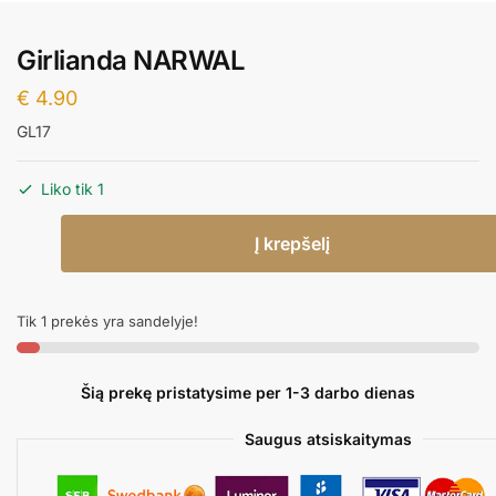
Girlianda NARWAL
€
4.90
GL17
Liko tik 1
produkto
Į krepšelį
kiekis:
Girlianda
NARWAL
Tik 1 prekės yra sandelyje!
Šią prekę pristatysime per 1-3 darbo dienas
Saugus atsiskaitymas