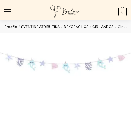
Skip
Skip
to
to
0
navigation
content
Pradžia
ŠVENTINĖ ATRIBUTIKA
DEKORACIJOS
GIRLIANDOS
Girlianda NARWAL
/
/
/
/