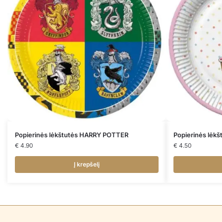
Popierinės lėkštutės HARRY POTTER
Popierinės lėk
€
4.90
€
4.50
Į krepšelį