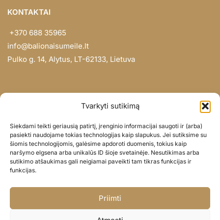
KONTAKTAI
+370 688 35965
info@balionaisumeile.lt
Pulko g. 14, Alytus, LT-62133, Lietuva
INFORMACIJA
Tvarkyti sutikimą
Apie mus
Siekdami teikti geriausią patirtį, įrenginio informacijai saugoti ir (arba)
Didmena
pasiekti naudojame tokias technologijas kaip slapukus. Jei sutiksime su
šiomis technologijomis, galėsime apdoroti duomenis, tokius kaip
Darbų portfolio
naršymo elgsena arba unikalūs ID šioje svetainėje. Nesutikimas arba
Privatumo politika
sutikimo atšaukimas gali neigiamai paveikti tam tikras funkcijas ir
funkcijas.
Parduotuvės politika
SOC. TINKLAI
Priimti
Facebook