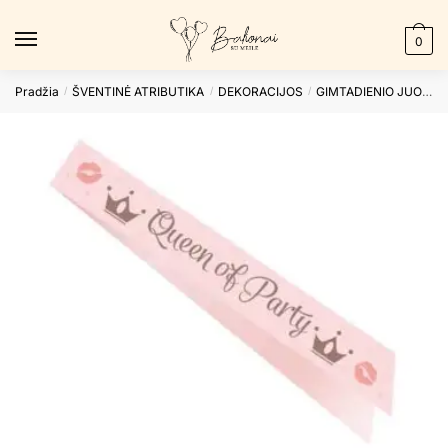
Skip
Skip
to
to
0
navigation
content
Pradžia
ŠVENTINĖ ATRIBUTIKA
DEKORACIJOS
GIMTADIENIO JUOSTOS
/
/
/