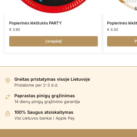
Š
Popierinės lėkštutės PARTY
Popierinės lėk
€
3.90
€
4.50
Į krepšelį
P
Greitas pristatymas visoje Lietuvoje
Pristatome per 2-3 d.d.
Paprastas pinigų grąžinimas
14 dienų pinigų grąžinimo garantija
100% Saugus atsiskaitymas
Visi Lietuvos bankai / Apple Pay