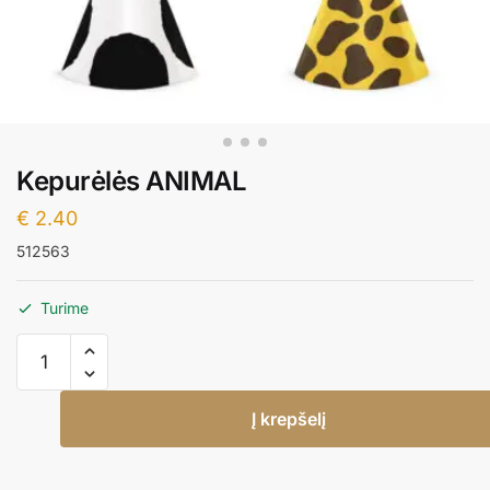
Kepurėlės ANIMAL
€
2.40
512563
Turime
produkto
kiekis:
Kepurėlės
Į krepšelį
ANIMAL