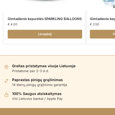
Š
Gimtadienio kepurėlės SPARKLING BALLOONS
Gimtadienio ke
€
4.00
€
3.50
Į krepšelį
P
Greitas pristatymas visoje Lietuvoje
Pristatome per 2-3 d.d.
Paprastas pinigų grąžinimas
14 dienų pinigų grąžinimo garantija
100% Saugus atsiskaitymas
Visi Lietuvos bankai / Apple Pay