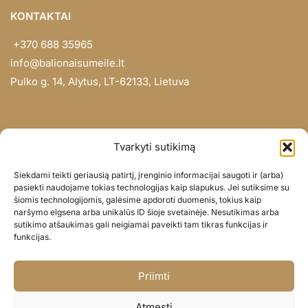
KONTAKTAI
+370 688 35965
info@balionaisumeile.lt
Pulko g. 14, Alytus, LT-62133, Lietuva
INFORMACIJA
Tvarkyti sutikimą
Apie mus
Siekdami teikti geriausią patirtį, įrenginio informacijai saugoti ir (arba)
Didmena
pasiekti naudojame tokias technologijas kaip slapukus. Jei sutiksime su
šiomis technologijomis, galėsime apdoroti duomenis, tokius kaip
Darbų portfolio
naršymo elgsena arba unikalūs ID šioje svetainėje. Nesutikimas arba
Privatumo politika
sutikimo atšaukimas gali neigiamai paveikti tam tikras funkcijas ir
funkcijas.
Parduotuvės politika
SOC. TINKLAI
Priimti
Facebook
Atmesti