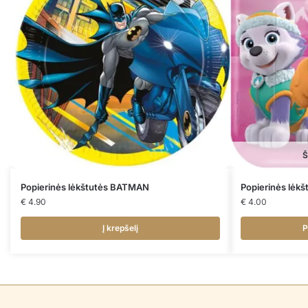
Š
Popierinės lėkštutės BATMAN
Popierinės lėk
€
4.90
€
4.00
Į krepšelį
P