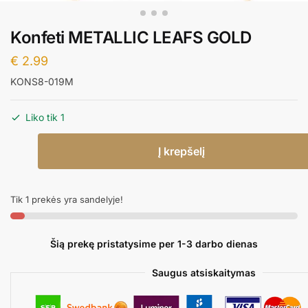
Konfeti METALLIC LEAFS GOLD
€
2.99
KONS8-019M
Liko tik 1
produkto
Į krepšelį
kiekis:
Konfeti
METALLIC
Tik 1 prekės yra sandelyje!
LEAFS
GOLD
Šią prekę pristatysime per 1-3 darbo dienas
Saugus atsiskaitymas