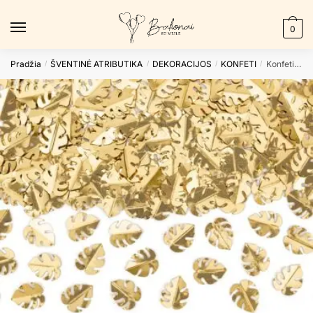
Skip
Skip
to
to
0
navigation
content
Pradžia
ŠVENTINĖ ATRIBUTIKA
DEKORACIJOS
KONFETI
Konfeti METALLIC LEAFS GOLD
/
/
/
/