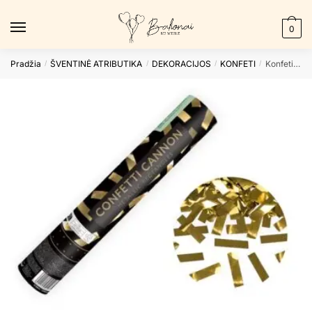
Skip
Skip
to
to
0
navigation
content
Pradžia
ŠVENTINĖ ATRIBUTIKA
DEKORACIJOS
KONFETI
Konfeti patranka GOLD
/
/
/
/