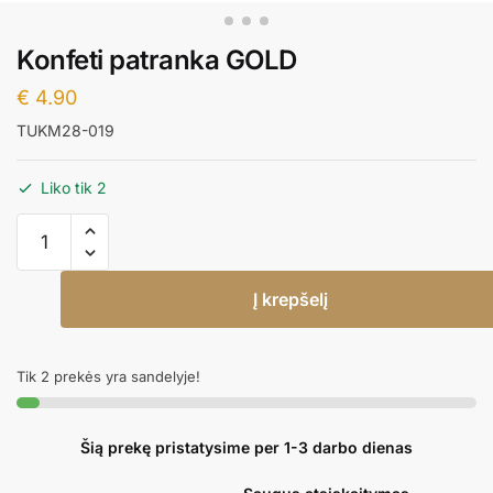
Konfeti patranka GOLD
€
4.90
TUKM28-019
Liko tik 2
produkto
kiekis:
Konfeti
Į krepšelį
patranka
GOLD
Tik 2 prekės yra sandelyje!
Šią prekę pristatysime per 1-3 darbo dienas