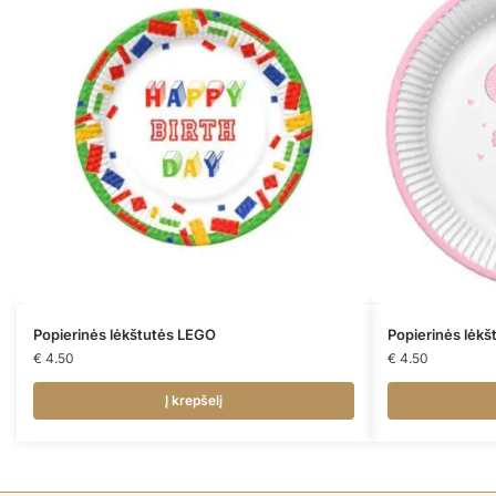
Popierinės lėkštutės LEGO
Popierinės lėk
€
4.50
€
4.50
Į krepšelį