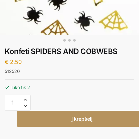
Konfeti SPIDERS AND COBWEBS
€
2.50
512520
Liko tik 2
produkto
kiekis:
Konfeti
Į krepšelį
SPIDERS
AND
COBWEBS