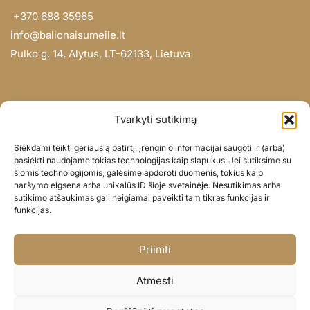
+370 688 35965
info@balionaisumeile.lt
Pulko g. 14, Alytus, LT-62133, Lietuva
INFORMACIJA
Tvarkyti sutikimą
Apie mus
Siekdami teikti geriausią patirtį, įrenginio informacijai saugoti ir (arba)
Didmena
pasiekti naudojame tokias technologijas kaip slapukus. Jei sutiksime su
šiomis technologijomis, galėsime apdoroti duomenis, tokius kaip
Darbų portfolio
naršymo elgsena arba unikalūs ID šioje svetainėje. Nesutikimas arba
Privatumo politika
sutikimo atšaukimas gali neigiamai paveikti tam tikras funkcijas ir
funkcijas.
Parduotuvės politika
SOC. TINKLAI
Priimti
Facebook
Atmesti
Instagram