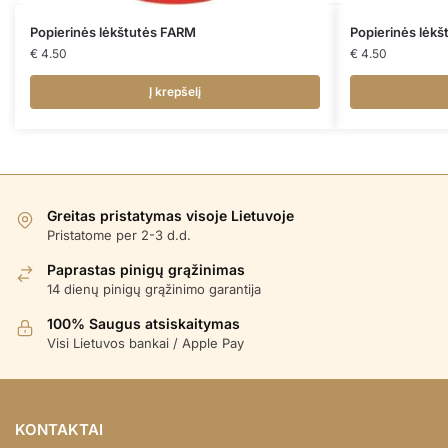
Popierinės lėkštutės FARM
Popierinės lėk
€
4.50
€
4.50
Į krepšelį
Greitas pristatymas visoje Lietuvoje
Pristatome per 2-3 d.d.
Paprastas pinigų grąžinimas
14 dienų pinigų grąžinimo garantija
100% Saugus atsiskaitymas
Visi Lietuvos bankai / Apple Pay
KONTAKTAI