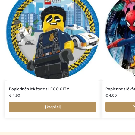
Š
Popierinės lėkštutės LEGO CITY
Popierinės lėk
€
4.90
€
4.00
Į krepšelį
P