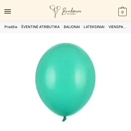
Skip
Skip
to
to
0
navigation
content
Pradžia
ŠVENTINĖ ATRIBUTIKA
BALIONAI
LATEKSINIAI
VIENSPALVIAI
/
/
/
/