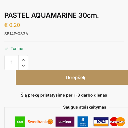
PASTEL AQUAMARINE 30cm.
€
0.20
SB14P-083A
Turime
produkto
kiekis:
PASTEL
Į krepšelį
AQUAMARINE
30cm.
Šią prekę pristatysime per 1-3 darbo dienas
Saugus atsiskaitymas