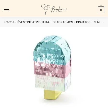
Skip
Skip
to
to
0
navigation
content
Pradžia
ŠVENTINĖ ATRIBUTIKA
DEKORACIJOS
PINJATOS
MINI piniata ICE CREAM
/
/
/
/