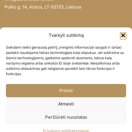
Pulko g. 14, Alytus, LT-62133, Lietuva
INFORMACIJA
Tvarkyti sutikimą
Apie mus
Siekdami teikti geriausią patirtį, įrenginio informacijai saugoti ir (arba)
Didmena
pasiekti naudojame tokias technologijas kaip slapukus. Jei sutiksime su
šiomis technologijomis, galėsime apdoroti duomenis, tokius kaip
Darbų portfolio
naršymo elgsena arba unikalūs ID šioje svetainėje. Nesutikimas arba
Privatumo politika
sutikimo atšaukimas gali neigiamai paveikti tam tikras funkcijas ir
funkcijas.
Parduotuvės politika
SOC. TINKLAI
Priimti
Facebook
Atmesti
Instagram
Peržiūrėti nuostatas
© BALIONAISUMEILE 2024
Privatumo politika
Kontaktai