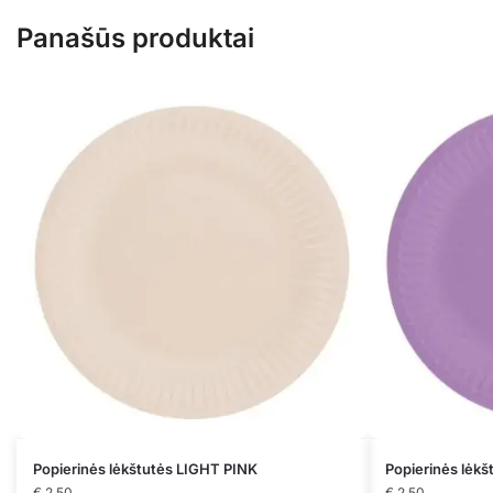
Panašūs produktai
Popierinės lėkštutės LIGHT PINK
Popierinės lėk
€
2.50
€
2.50