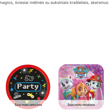
agios, šviesiai mėtinės su auksiniais krašteliais, skersmuo
Šiuo metu neturime
Šiuo metu neturime