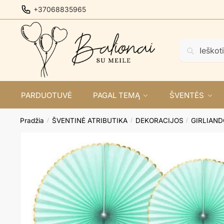
Skip
Skip
+37068835965
to
to
navigation
content
Ieškoti:
Ieškoti
PARDUOTUVĖ
PAGAL TEMĄ
ŠVENTĖS
Pradžia
ŠVENTINĖ ATRIBUTIKA
DEKORACIJOS
GIRLIAN
/
/
/