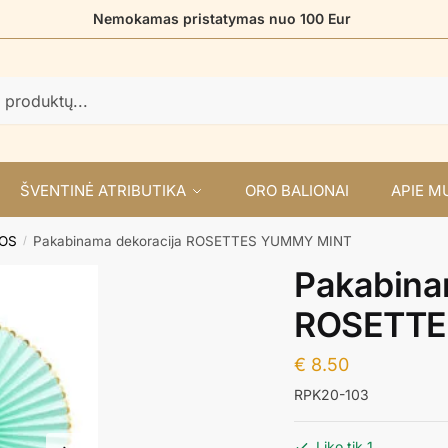
Nemokamas pristatymas nuo 100 Eur
ŠVENTINĖ ATRIBUTIKA
ORO BALIONAI
APIE M
DOS
Pakabinama dekoracija ROSETTES YUMMY MINT
/
Pakabina
ROSETTE
€
8.50
RPK20-103
Liko tik 1