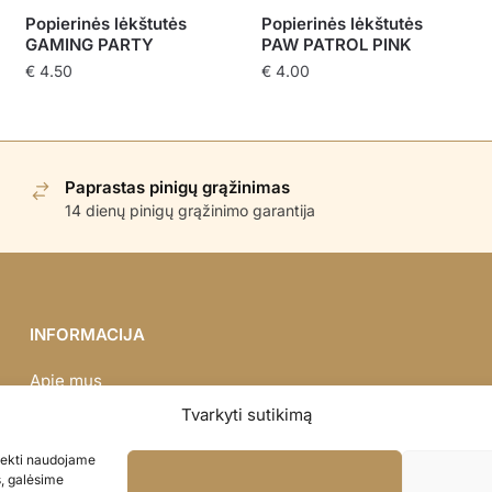
Popierinės lėkštutės
Popierinės lėkštutės
GAMING PARTY
PAW PATROL PINK
€
4.50
€
4.00
Paprastas pinigų grąžinimas
14 dienų pinigų grąžinimo garantija
INFORMACIJA
Apie mus
Didmena
Tvarkyti sutikimą
Darbų portfolio
asiekti naudojame
Privatumo politika
s, galėsime