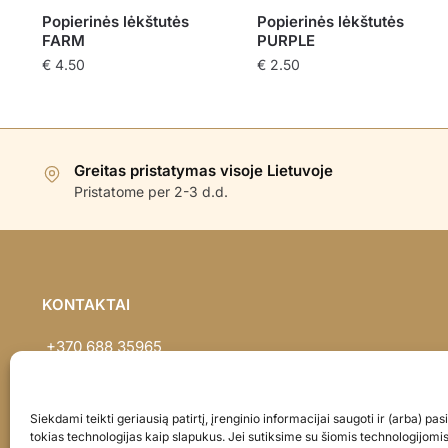
Popierinės lėkštutės
Popierinės lėkštutės
FARM
PURPLE
€
4.50
€
2.50
Greitas pristatymas visoje Lietuvoje
Pristatome per 2-3 d.d.
KONTAKTAI
+370 688 35965
info@balionaisumeile.lt
Pulko g. 14, Alytus, LT-62133, Lietuva
Siekdami teikti geriausią patirtį, įrenginio informacijai saugoti ir (arba) p
tokias technologijas kaip slapukus. Jei sutiksime su šiomis technologijomi