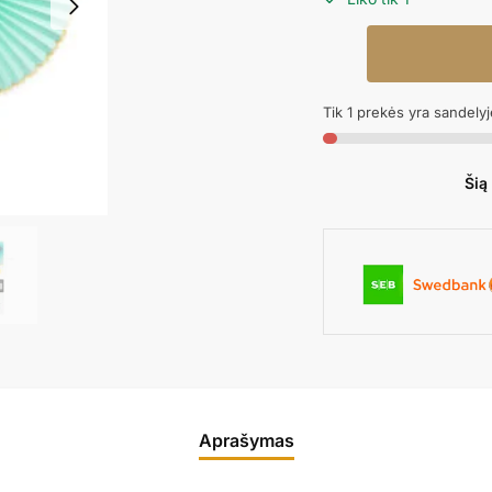
produkto
kiekis:
Pakabinama
Tik 1 prekės yra sandelyj
dekoracija
ROSETTES
YUMMY
Šią
MINT
Aprašymas