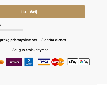
Į krepšelį
e!
 prekę pristatysime per 1-3 darbo dienas
Saugus atsiskaitymas