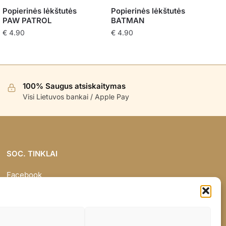
Popierinės lėkštutės
Popierinės lėkštutės
PAW PATROL
BATMAN
€
4.90
€
4.90
100% Saugus atsiskaitymas
Visi Lietuvos bankai / Apple Pay
SOC. TINKLAI
Facebook
Instagram