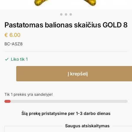
Pastatomas balionas skaičius GOLD 8
€
6.00
BC-ASZ8
Liko tik 1
produkto
Į krepšelį
kiekis:
Pastatomas
balionas
Tik 1 prekės yra sandelyje!
skaičius
GOLD
8
Šią prekę pristatysime per 1-3 darbo dienas
Saugus atsiskaitymas