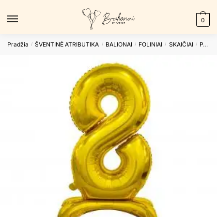
Skip
Skip
to
to
0
navigation
content
Pradžia
ŠVENTINĖ ATRIBUTIKA
BALIONAI
FOLINIAI
SKAIČIAI
PASTATOMI
/
/
/
/
/