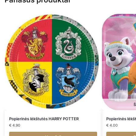
Š
Popierinės lėkštutės HARRY POTTER
Popierinės lėk
€
4.90
€
4.00