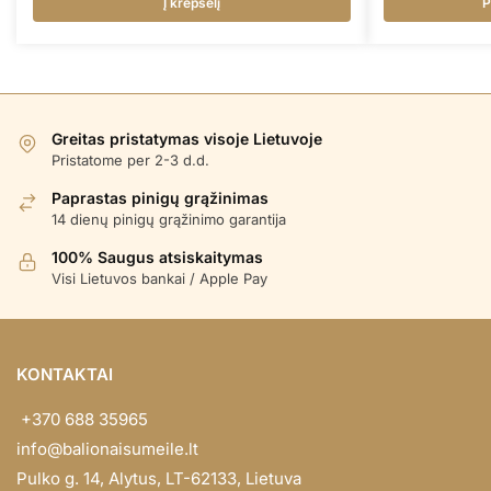
Į krepšelį
P
Greitas pristatymas visoje Lietuvoje
Pristatome per 2-3 d.d.
Paprastas pinigų grąžinimas
14 dienų pinigų grąžinimo garantija
100% Saugus atsiskaitymas
Visi Lietuvos bankai / Apple Pay
KONTAKTAI
+370 688 35965
info@balionaisumeile.lt
Pulko g. 14, Alytus, LT-62133, Lietuva