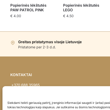
Popierinės lėkštutės
Popierinės lėkštutės
PAW PATROL PINK
LEGO
€
4.00
€
4.50
Greitas pristatymas visoje Lietuvoje
Pristatome per 2-3 d.d.
KONTAKTAI
+370 688 35965
info@balionaisumeile.lt
Pulko g. 14, Alytus, LT-62133, Lietuva
Siekdami teikti geriausią patirtį, įrenginio informacijai saugoti ir (arba) p
tokias technologijas kaip slapukus. Jei sutiksime su šiomis technologijomi