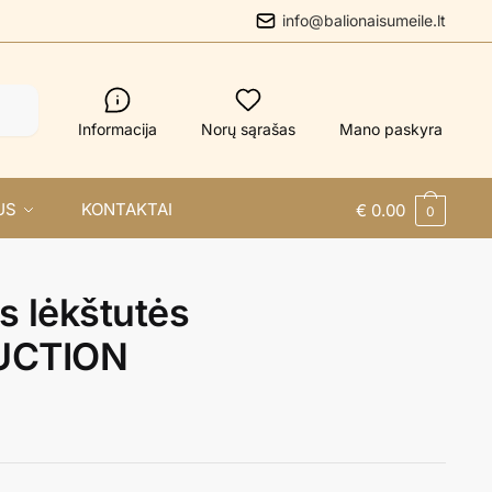
info@balionaisumeile.lt
Informacija
Norų sąrašas
Mano paskyra
US
KONTAKTAI
€
0.00
0
s lėkštutės
UCTION