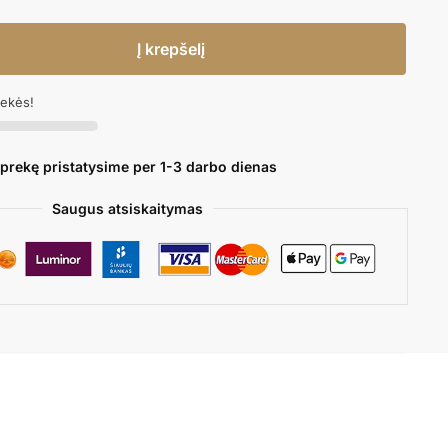
Į krepšelį
rekės!
 prekę pristatysime per 1-3 darbo dienas
Saugus atsiskaitymas