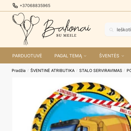
Skip
Skip
+37068835965
to
to
navigation
content
Ieškoti:
Ieškoti
PARDUOTUVĖ
PAGAL TEMĄ
ŠVENTĖS
Pradžia
ŠVENTINĖ ATRIBUTIKA
STALO SERVIRAVIMAS
P
/
/
/