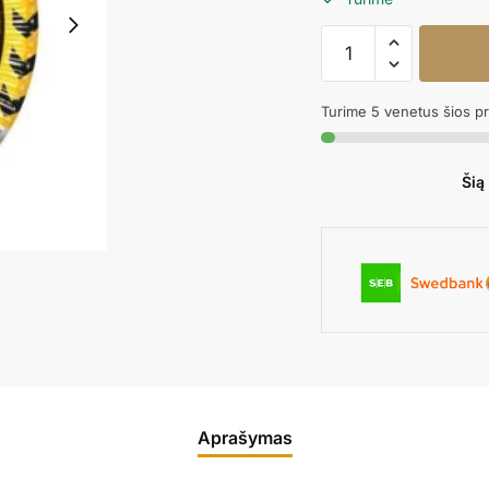
produkto
kiekis:
Popierinės
Turime 5 venetus šios p
lėkštutės
CONSTRUCTION
Šią
Aprašymas