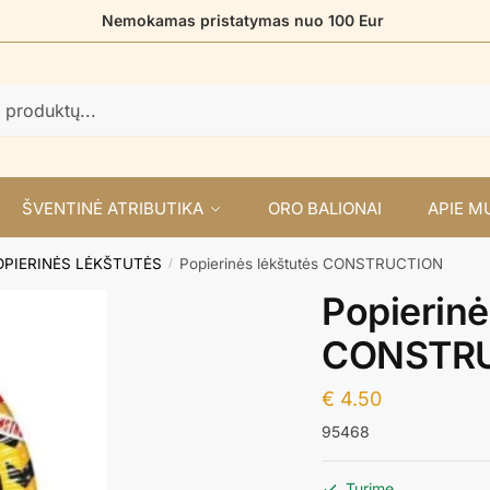
Nemokamas pristatymas nuo 100 Eur
ŠVENTINĖ ATRIBUTIKA
ORO BALIONAI
APIE M
OPIERINĖS LĖKŠTUTĖS
Popierinės lėkštutės CONSTRUCTION
/
Popierinė
CONSTR
€
4.50
95468
Turime