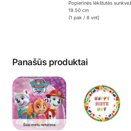
Popierinės lėkštutės sunkve
19.50 cm
(1 pak / 8 vnt)
Panašūs produktai
Šiuo metu neturime