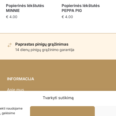
Popierinės lėkštutės
Popierinės lėkštutės
MINNIE
PEPPA PIG
€
4.00
€
4.00
Paprastas pinigų grąžinimas
14 dienų pinigų grąžinimo garantija
INFORMACIJA
Apie mus
Didmena
Tvarkyti sutikimą
Darbų portfolio
asiekti naudojame
Privatumo politika
s, galėsime