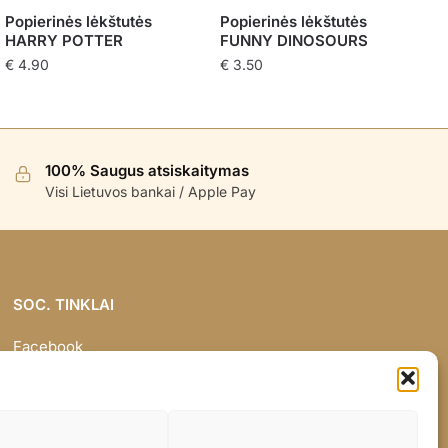
Popierinės lėkštutės
Popierinės lėkštutės
HARRY POTTER
FUNNY DINOSOURS
€
4.90
€
3.50
100% Saugus atsiskaitymas
Visi Lietuvos bankai / Apple Pay
SOC. TINKLAI
Facebook
Instagram