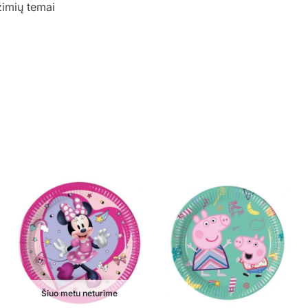
žimių temai
Šiuo metu neturime